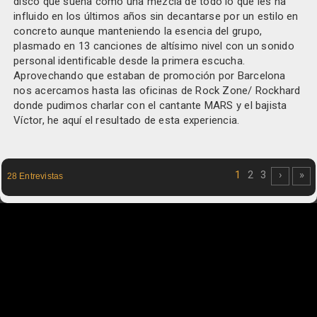
disco que suena como una mezcla de todo lo que les ha
influido en los últimos años sin decantarse por un estilo en
concreto aunque manteniendo la esencia del grupo,
plasmado en 13 canciones de altísimo nivel con un sonido
personal identificable desde la primera escucha.
Aprovechando que estaban de promoción por Barcelona
nos acercamos hasta las oficinas de Rock Zone/ Rockhard
donde pudimos charlar con el cantante MARS y el bajista
Víctor, he aquí el resultado de esta experiencia.
1
2
3
›
»
28 Entrevistas