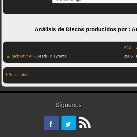
Análisis de Discos producidos por :
A
Año
Sick Of It All
- Death To Tyrants
2006
1 Resultados
Síguenos