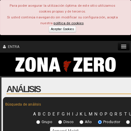
Para poder asegurar la utilización óptima de este sitio utilizamos
cookies propias y de terceros.
Si usted continúa navegando sin modificar su configuración, acepta
nuestra
política de cookies
.
Aceptar Cookies
ENTRA
CONTENIDO
COMUNIDAD
ANÁLISIS
FEEEDBACK
Búsqueda de análisis
FOROS
A
B
C
D
E
F
G
H
I
J
K
L
M
N
O
P
Q
R
S
T
Grupo
Disco
Año
Productor