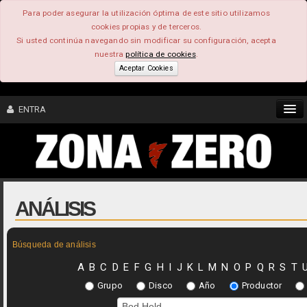
Para poder asegurar la utilización óptima de este sitio utilizamos
cookies propias y de terceros.
Si usted continúa navegando sin modificar su configuración, acepta
nuestra
política de cookies
.
Aceptar Cookies
ENTRA
CONTENIDO
COMUNIDAD
ANÁLISIS
FEEEDBACK
Búsqueda de análisis
FOROS
A
B
C
D
E
F
G
H
I
J
K
L
M
N
O
P
Q
R
S
T
Grupo
Disco
Año
Productor