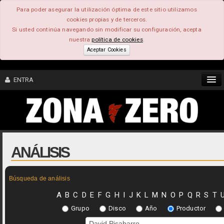
Para poder asegurar la utilización óptima de este sitio utilizamos
cookies propias y de terceros.
Si usted continúa navegando sin modificar su configuración, acepta
nuestra
política de cookies
.
Aceptar Cookies
ENTRA
CONTENIDO
COMUNIDAD
ANÁLISIS
FEEEDBACK
Búsqueda de análisis
FOROS
A
B
C
D
E
F
G
H
I
J
K
L
M
N
O
P
Q
R
S
T
Grupo
Disco
Año
Productor