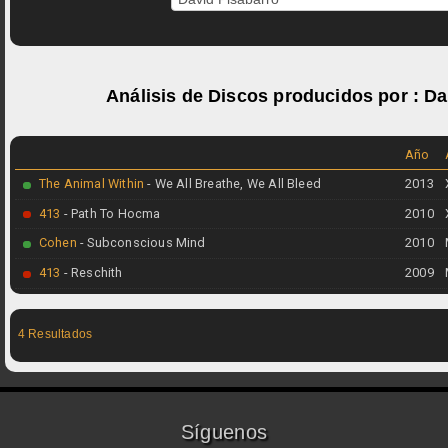
Análisis de Discos producidos por :
Da
Año
The Animal Within
- We All Breathe, We All Bleed
2013
413
- Path To Hocma
2010
Cohen
- Subconscious Mind
2010
413
- Reschith
2009
4 Resultados
Síguenos