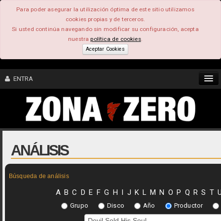
Para poder asegurar la utilización óptima de este sitio utilizamos
cookies propias y de terceros.
Si usted continúa navegando sin modificar su configuración, acepta
nuestra
política de cookies
.
Aceptar Cookies
ENTRA
CONTENIDO
COMUNIDAD
ANÁLISIS
FEEEDBACK
Búsqueda de análisis
FOROS
A
B
C
D
E
F
G
H
I
J
K
L
M
N
O
P
Q
R
S
T
Grupo
Disco
Año
Productor