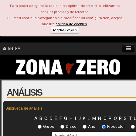
Para poder asegurar la utilización óptima de este sitio utilizamos
cookies propias y de terceros.
Si usted continúa navegando sin modificar su configuración, acepta
nuestra
política de cookies
.
Aceptar Cookies
ENTRA
CONTENIDO
COMUNIDAD
ANÁLISIS
FEEEDBACK
Búsqueda de análisis
FOROS
A
B
C
D
E
F
G
H
I
J
K
L
M
N
O
P
Q
R
S
T
Grupo
Disco
Año
Productor