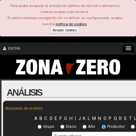
Para poder asegurar la utilización óptima de este sitio utilizamos
cookies propias y de terceros.
Si usted continúa navegando sin modificar su configuración, acepta
nuestra
política de cookies
.
Aceptar Cookies
ENTRA
CONTENIDO
COMUNIDAD
ANÁLISIS
FEEEDBACK
Búsqueda de análisis
FOROS
A
B
C
D
E
F
G
H
I
J
K
L
M
N
O
P
Q
R
S
T
Grupo
Disco
Año
Productor