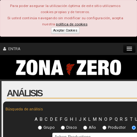
Para poder asegurar la utilización óptima de este sitio utilizamos
cookies propias y de terceros.
Si usted continúa navegando sin modificar su configuración, acepta
nuestra
política de cookies
.
Aceptar Cookies
ENTRA
CONTENIDO
COMUNIDAD
ANÁLISIS
FEEEDBACK
Búsqueda de análisis
FOROS
A
B
C
D
E
F
G
H
I
J
K
L
M
N
O
P
Q
R
S
T
Grupo
Disco
Año
Productor