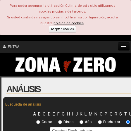
Para poder asegurar la utilización óptima de este sitio utilizamos
cookies propias y de terceros.
Si usted continúa navegando sin modificar su configuración, acepta
nuestra
política de cookies
.
Aceptar Cookies
ENTRA
CONTENIDO
COMUNIDAD
ANÁLISIS
FEEEDBACK
Búsqueda de análisis
FOROS
A
B
C
D
E
F
G
H
I
J
K
L
M
N
O
P
Q
R
S
T
Grupo
Disco
Año
Productor