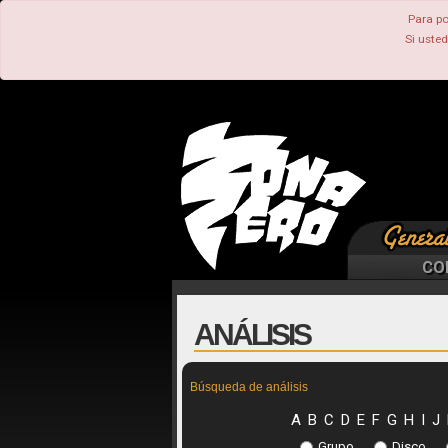
Para po
Si uste
CO
ANÁLISIS
Búsqueda de análisis
A
B
C
D
E
F
G
H
I
J
Grupo
Disco