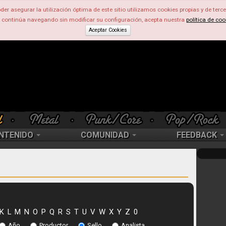
der asegurar la utilización óptima de este sitio utilizamos cookies propias y de terce
d continúa navegando sin modificar su configuración, acepta nuestra
política de coo
Aceptar Cookies
NTENIDO
COMUNIDAD
FEEDBACK
K
L
M
N
O
P
Q
R
S
T
U
V
W
X
Y
Z
0
Año
Productor
Sello
Analista