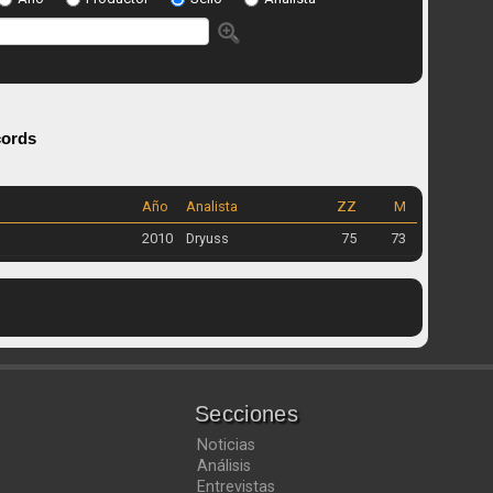
cords
Año
Analista
ZZ
M
2010
Dryuss
75
73
Secciones
Noticias
Análisis
Entrevistas