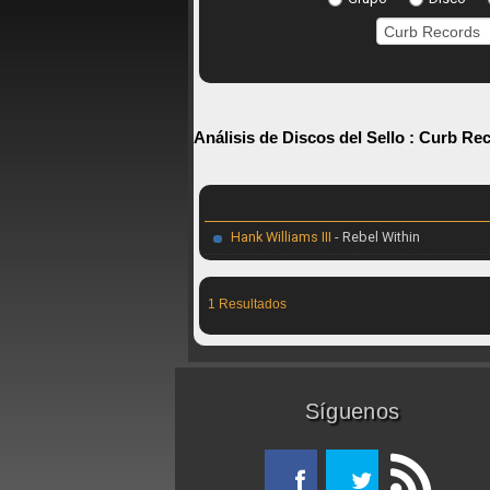
Análisis de Discos del Sello :
Curb Re
Hank Williams III
- Rebel Within
1 Resultados
Síguenos