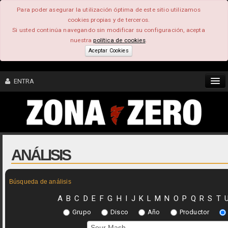
Para poder asegurar la utilización óptima de este sitio utilizamos
cookies propias y de terceros.
Si usted continúa navegando sin modificar su configuración, acepta
nuestra
política de cookies
.
Aceptar Cookies
ENTRA
CONTENIDO
COMUNIDAD
ANÁLISIS
FEEEDBACK
Búsqueda de análisis
FOROS
A
B
C
D
E
F
G
H
I
J
K
L
M
N
O
P
Q
R
S
T
Grupo
Disco
Año
Productor