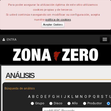
Para poder asegurar la utilización óptima de este sitio utilizamos
cookies propias y de terceros.
Si usted continúa navegando sin modificar su configuración, acepta
nuestra
política de cookies
.
Aceptar Cookies
ENTRA
CONTENIDO
COMUNIDAD
ANÁLISIS
FEEEDBACK
Búsqueda de análisis
FOROS
A
B
C
D
E
F
G
H
I
J
K
L
M
N
O
P
Q
R
S
T
Grupo
Disco
Año
Productor