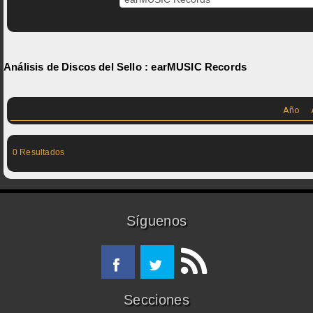
Análisis de Discos del Sello :
earMUSIC Records
Año
0 Resultados
Síguenos
Secciones