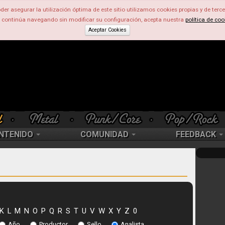
der asegurar la utilización óptima de este sitio utilizamos cookies propias y de terce
d continúa navegando sin modificar su configuración, acepta nuestra
política de coo
Aceptar Cookies
NTENIDO
COMUNIDAD
FEEDBACK
K
L
M
N
O
P
Q
R
S
T
U
V
W
X
Y
Z
0
Año
Productor
Sello
Analista