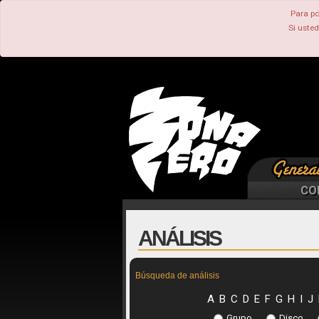
Para po
Si uste
CO
ANÁLISIS
Búsqueda de análisis
A
B
C
D
E
F
G
H
I
J
Grupo
Disco