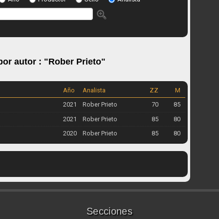
or autor : "
Rober Prieto
"
Año
Analista
ZZ
M
2021
Rober Prieto
70
85
2021
Rober Prieto
85
80
2020
Rober Prieto
85
80
Secciones