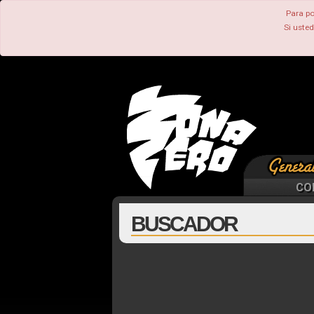
Para po
Si uste
CO
BUSCADOR