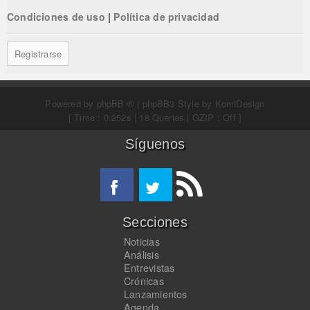
Condiciones de uso
|
Política de privacidad
Registrarse
Powered by
phpBB ®
| phpBB3 Style by
KomiDesign
[ Time : 0.252s | 18 Queries | GZIP : Off ]
Síguenos
Secciones
Noticias
Análisis
Entrevistas
Crónicas
Lanzamientos
Agenda