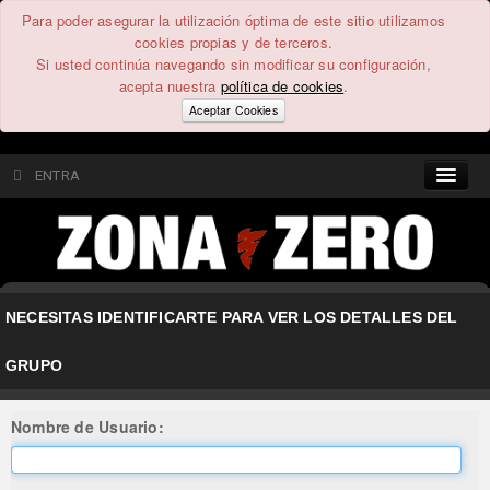
Para poder asegurar la utilización óptima de este sitio utilizamos
cookies propias y de terceros.
Si usted continúa navegando sin modificar su configuración,
acepta nuestra
política de cookies
.
Aceptar Cookies
ENTRA
CONTENIDO
COMUNIDAD
NECESITAS IDENTIFICARTE PARA VER LOS DETALLES DEL
FEEEDBACK
GRUPO
FOROS
Nombre de Usuario: