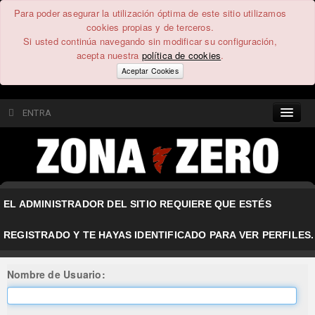
Para poder asegurar la utilización óptima de este sitio utilizamos
cookies propias y de terceros.
Si usted continúa navegando sin modificar su configuración,
acepta nuestra
política de cookies
.
Aceptar Cookies
ENTRA
CONTENIDO
COMUNIDAD
EL ADMINISTRADOR DEL SITIO REQUIERE QUE ESTÉS
FEEEDBACK
REGISTRADO Y TE HAYAS IDENTIFICADO PARA VER PERFILES.
FOROS
Nombre de Usuario: