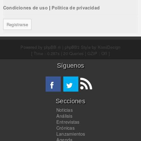
Condiciones de uso
|
Política de privacidad
Registrarse
Powered by
phpBB ®
| phpBB3 Style by
KomiDesign
[ Time : 0.287s | 20 Queries | GZIP : Off ]
Síguenos
Secciones
Noticias
Análisis
Entrevistas
Crónicas
Lanzamientos
Agenda