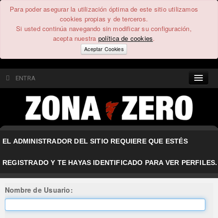
Para poder asegurar la utilización óptima de este sitio utilizamos
cookies propias y de terceros.
Si usted continúa navegando sin modificar su configuración,
acepta nuestra
política de cookies
.
Aceptar Cookies
ENTRA
CONTENIDO
COMUNIDAD
EL ADMINISTRADOR DEL SITIO REQUIERE QUE ESTÉS
FEEEDBACK
REGISTRADO Y TE HAYAS IDENTIFICADO PARA VER PERFILES.
FOROS
Nombre de Usuario: