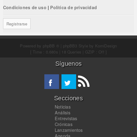
Condiciones de uso
|
Política de privacidad
Registrarse
Powered by
phpBB ®
| phpBB3 Style by
KomiDesign
[ Time : 0.680s | 18 Queries | GZIP : Off ]
Síguenos
Secciones
Noticias
Análisis
Entrevistas
Crónicas
Lanzamientos
Agenda