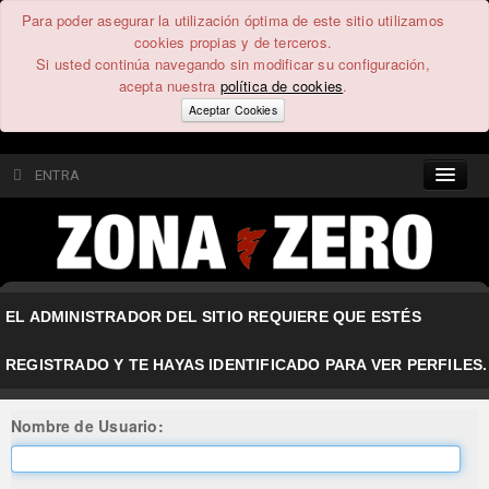
Para poder asegurar la utilización óptima de este sitio utilizamos
cookies propias y de terceros.
Si usted continúa navegando sin modificar su configuración,
acepta nuestra
política de cookies
.
Aceptar Cookies
ENTRA
CONTENIDO
COMUNIDAD
EL ADMINISTRADOR DEL SITIO REQUIERE QUE ESTÉS
FEEEDBACK
REGISTRADO Y TE HAYAS IDENTIFICADO PARA VER PERFILES.
FOROS
Nombre de Usuario: