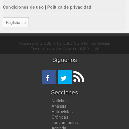
Condiciones de uso
|
Política de privacidad
Registrarse
Powered by
phpBB ®
| phpBB3 Style by
KomiDesign
[ Time : 0.176s | 20 Queries | GZIP : Off ]
Síguenos
Secciones
Noticias
Análisis
Entrevistas
Crónicas
Lanzamientos
Agenda