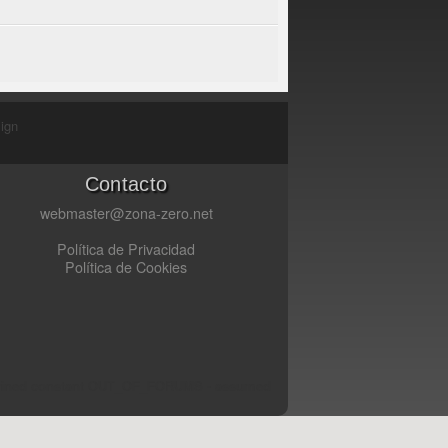
ign
Contacto
webmaster@zona-zero.net
Política de Privacidad
Política de Cookies
fined constant OUT_OF_FORUMS - assumed