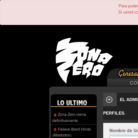
Para poder 
Si usted c
CO
EL ADMI
PERFILES.
Zona-Zero cierra
definitivamente
Fallece Brent Hinds
Nombre de Us
(Mastodon)