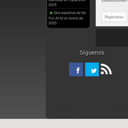
2025
Gira española de No
Registrarse
Fun At All en enero de
2025
Síguenos
[phpBB Debug] PHP Notice
: in file
/usr/hom