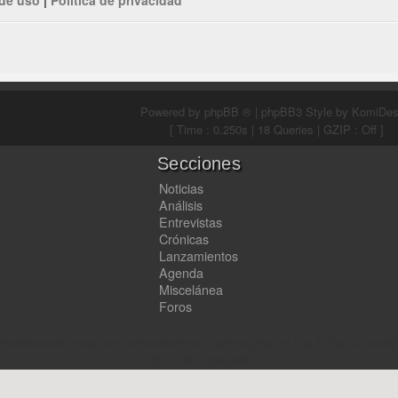
Powered by
phpBB ®
| phpBB3 Style by
KomiDes
[ Time : 0.250s | 18 Queries | GZIP : Off ]
Secciones
Noticias
Análisis
Entrevistas
Crónicas
Lanzamientos
Agenda
Miscelánea
Foros
e/webs/www.zona-zero.net/www/html/_scripts.php
on line
5
:
Use of unde
'OUT_OF_FORUMS'