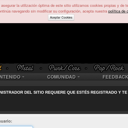
asegurar la utilización óptima de este sitio utilizamos cookies propias y de t
ontinúa navegando sin modificar su configuración, acepta nuestra
política de 
Aceptar Cookies
NTENIDO
COMUNIDAD
FEEDBAC
NISTRADOR DEL SITIO REQUIERE QUE ESTÉS REGISTRADO Y TE
uario: