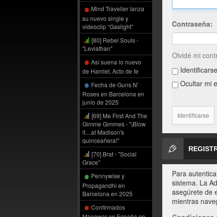
Mind Traveller lanza
su nuevo single y
Contraseña:
videoclip “Gaslight”
[80] Rebel Souls -
"Leviathan"
Olvidé mi con
Así suena lo nuevo
Identificars
de Hamlet, Acto de fe
Ocultar mi e
Fecha de Guns N'
Roses en Barcelona en
junio de 2025
[69] Me First And The
Gimme Gimmes - "¡Blow
it....at Madison's
quinceañera!"
REGIST
[70] Brat - "Social
Grace"
Para autentica
Pennywise y
sistema. La Ad
Propagandhi en
asegúrete de e
Barcelona en 2025
mientras naveg
Confirmados
Condiciones 
Manowar en España en