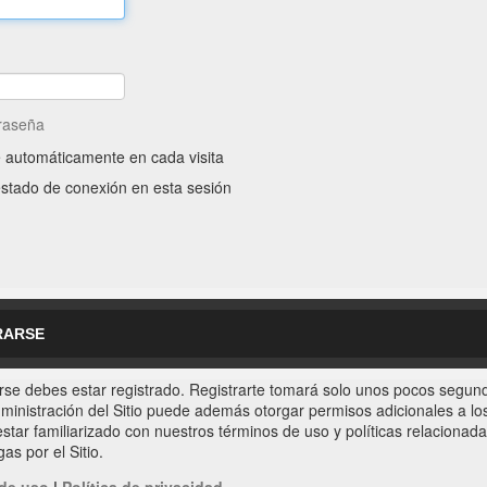
traseña
e automáticamente en cada visita
stado de conexión en esta sesión
RARSE
rse debes estar registrado. Registrarte tomará solo unos pocos segund
ministración del Sitio puede además otorgar permisos adicionales a los 
star familiarizado con nuestros términos de uso y políticas relacionadas
as por el Sitio.
de uso
|
Política de privacidad