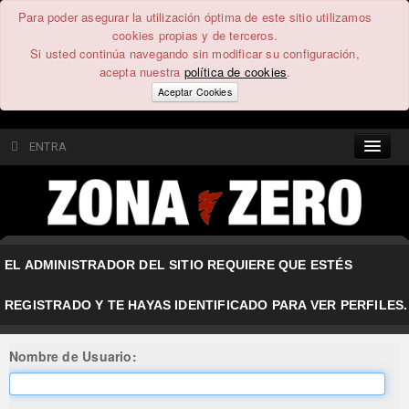
Para poder asegurar la utilización óptima de este sitio utilizamos
cookies propias y de terceros.
Si usted continúa navegando sin modificar su configuración,
acepta nuestra
política de cookies
.
Aceptar Cookies
ENTRA
CONTENIDO
COMUNIDAD
EL ADMINISTRADOR DEL SITIO REQUIERE QUE ESTÉS
FEEEDBACK
REGISTRADO Y TE HAYAS IDENTIFICADO PARA VER PERFILES.
FOROS
Nombre de Usuario: