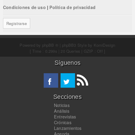
Condiciones de uso
|
Política de privacidad
Registrarse
Powered by
phpBB ®
| phpBB3 Style by
KomiDesign
[ Time : 0.299s | 20 Queries | GZIP : Off ]
Síguenos
Secciones
Noticias
Análisis
Entrevistas
Crónicas
Lanzamientos
Agenda