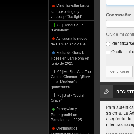
Mind Traveller lanza
su nuevo single y
Contraseña:
videoclip “Gaslight”
[80] Rebel Souls -
"Leviathan"
Olvidé mi con
Así suena lo nuevo
Identificars
de Hamlet, Acto de fe
Ocultar mi e
Fecha de Guns N'
Roses en Barcelona en
junio de 2025
[69] Me First And The
Gimme Gimmes - "¡Blow
it....at Madison's
quinceañera!"
REGIST
[70] Brat - "Social
Grace"
Para autentica
Pennywise y
sistema. La Ad
Propagandhi en
asegúrete de e
Barcelona en 2025
mientras naveg
Confirmados
Condiciones 
Manowar en España en