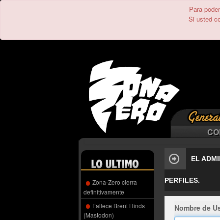
Para poder 
Si usted c
CO
EL ADMI
PERFILES.
Zona-Zero cierra
definitivamente
Fallece Brent Hinds
Nombre de Us
(Mastodon)