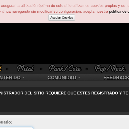
asegurar la utilización óptima de este sitio utilizamos cookies propias y de t
ontinúa navegando sin modificar su configuración, acepta nuestra
política de 
Aceptar Cookies
NTENIDO
COMUNIDAD
FEEDBAC
NISTRADOR DEL SITIO REQUIERE QUE ESTÉS REGISTRADO Y TE
uario: