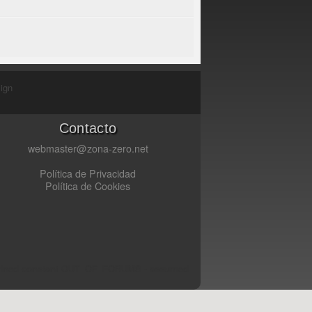
ign
Contacto
webmaster@zona-zero.net
Política de Privacidad
Política de Cookies
fined constant OUT_OF_FORUMS - assumed