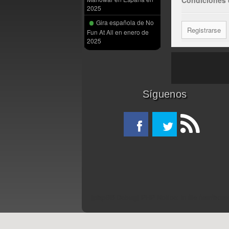
2025
Gira española de No
Registrarse
Fun At All en enero de
2025
Síguenos
[phpBB Debug] PHP Notice
: in file
/usr/hom