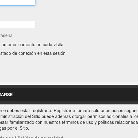
traseña
e automáticamente en cada visita
stado de conexión en esta sesión
RARSE
rse debes estar registrado. Registrarte tomará solo unos pocos segund
ministración del Sitio puede además otorgar permisos adicionales a los 
star familiarizado con nuestros términos de uso y políticas relacionadas
as por el Sitio.
de uso
|
Política de privacidad