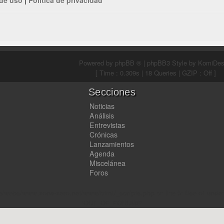
Powered by
phpBB ®
| phpBB3 Style by
KomiDes
[ Time : 0.309s | 18 Queries | GZIP : Off ]
Secciones
Noticias
Análisis
Entrevistas
Crónicas
Lanzamientos
Agenda
Miscelánea
Foros
e/webs/www.zona-zero.net/www/html/_scripts.php
on line
5
:
Use of unde
'OUT_OF_FORUMS'