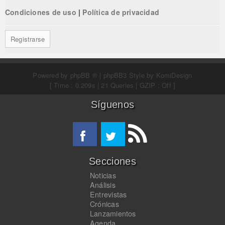
Condiciones de uso
|
Política de privacidad
Registrarse
Powered by
phpBB ®
| phpBB3 Style by
KomiDesign
[ Time : 0.209s | 21 Queries | GZIP : Off ]
Síguenos
Secciones
Noticias
Análisis
Entrevistas
Crónicas
Lanzamientos
Agenda