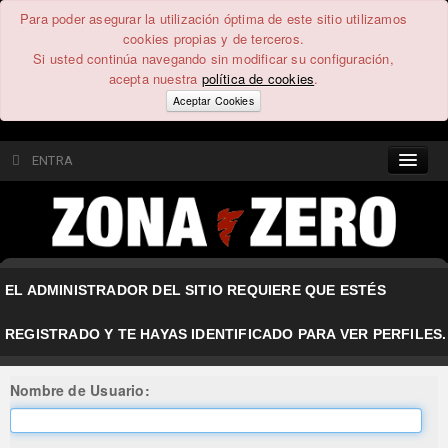
Para poder asegurar la utilización óptima de este sitio utilizamos
cookies propias y de terceros.
Si usted continúa navegando sin modificar su configuración,
acepta nuestra
política de cookies
.
Aceptar Cookies
ENTRA
CONTENIDO
COMUNIDAD
EL ADMINISTRADOR DEL SITIO REQUIERE QUE ESTÉS
FEEEDBACK
REGISTRADO Y TE HAYAS IDENTIFICADO PARA VER PERFILES.
FOROS
Nombre de Usuario: