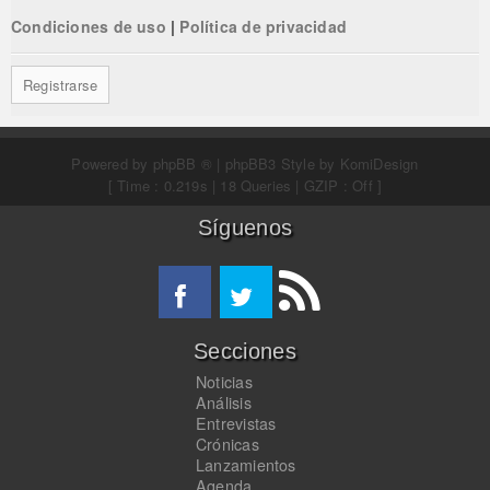
Condiciones de uso
|
Política de privacidad
Registrarse
Powered by
phpBB ®
| phpBB3 Style by
KomiDesign
[ Time : 0.219s | 18 Queries | GZIP : Off ]
Síguenos
Secciones
Noticias
Análisis
Entrevistas
Crónicas
Lanzamientos
Agenda