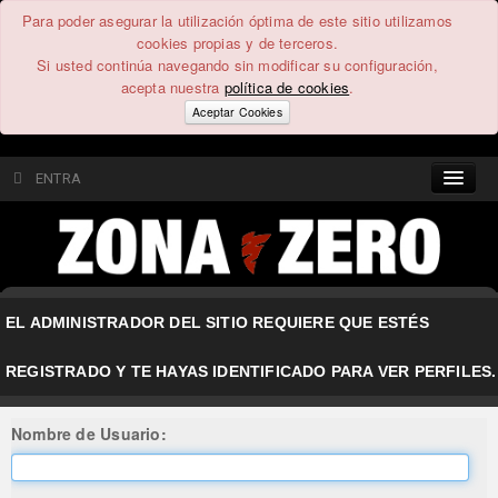
Para poder asegurar la utilización óptima de este sitio utilizamos
cookies propias y de terceros.
Si usted continúa navegando sin modificar su configuración,
acepta nuestra
política de cookies
.
Aceptar Cookies
ENTRA
CONTENIDO
COMUNIDAD
EL ADMINISTRADOR DEL SITIO REQUIERE QUE ESTÉS
FEEEDBACK
REGISTRADO Y TE HAYAS IDENTIFICADO PARA VER PERFILES.
FOROS
Nombre de Usuario: