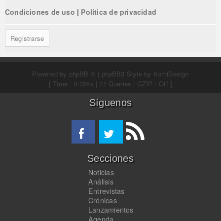
Condiciones de uso
|
Política de privacidad
Registrarse
Powered by
phpBB ®
| phpBB3 Style by
KomiDesign
[ Time : 0.328s | 21 Queries | GZIP : Off ]
Síguenos
Secciones
Noticias
Análisis
Entrevistas
Crónicas
Lanzamientos
Agenda