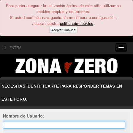
Para poder asegurar la utilización óptima de este sitio utilizamos
cookies propias y de terceros.
Si usted continúa navegando sin modificar su configuración,
acepta nuestra
política de cookies
.
Aceptar Cookies
ENTRA
CONTENIDO
COMUNIDAD
NECESITAS IDENTIFICARTE PARA RESPONDER TEMAS EN
FEEEDBACK
ESTE FORO.
FOROS
Nombre de Usuario: