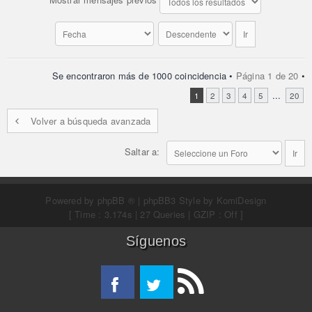
Se encontraron más de 1000 coincidencia •
Página
1
de
20
•
...
1
2
3
4
5
20
Volver a búsqueda avanzada
Saltar a:
Powered by
phpBB ®
| phpBB3 Style by
KomiDesign
[ Time : 3.174s | 27 Queries | GZIP : Off ]
Síguenos