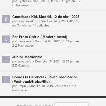
por
Eyeless
» Sab Feb 01, 2025 7:15 pm en
Z-Z
Extranjeros
Comeback Kid. Madrid. 12 de abril 2025
por
rearviewmirror
» Vie Ene 24, 2025 1:42 pm
en
Conciertos / Festivales
Far From Oniria ( Modern metal)
por
nameless
» Sab Ene 04, 2025 11:52 pm en
Z-Z Nacionales
Junior Mackenzie
por
apostasio
» Dom Dic 15, 2024 12:07 pm en
Z-Z General
Somos la Herencia - Joven predicador
(Post-punk/Noise/Etc)
por
Frapu
» Mar Dic 10, 2024 5:50 pm en
Z-Z
Nacionales
Mostrar mensajes previos