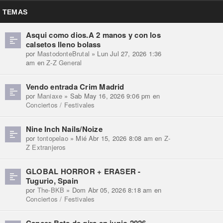
TEMAS
Asqui como dios.A 2 manos y con los
calsetos lleno bolass
por
MastodonteBrutal
» Lun Jul 27, 2026 1:36
am en
Z-Z General
Vendo entrada Crim Madrid
por
Maniaxe
» Sab May 16, 2026 9:06 pm en
Conciertos / Festivales
Nine Inch Nails/Noize
por
tontopelao
» Mié Abr 15, 2026 8:08 am en
Z-
Z Extranjeros
GLOBAL HORROR + ERASER -
Tugurio, Spain
por
The-BKB
» Dom Abr 05, 2026 8:18 am en
Conciertos / Festivales
Cancer Bats de gira en junio 2026