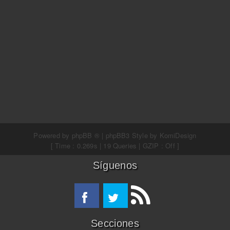
Powered by
phpBB ®
| phpBB3 Style by
KomiDesign
[ Time : 0.269s | 19 Queries | GZIP : Off ]
Síguenos
Secciones