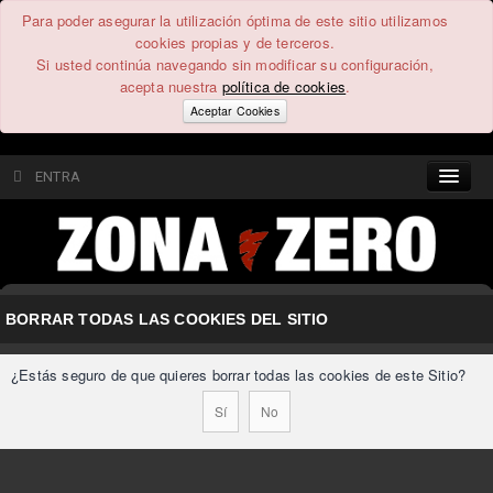
Para poder asegurar la utilización óptima de este sitio utilizamos
cookies propias y de terceros.
Si usted continúa navegando sin modificar su configuración,
acepta nuestra
política de cookies
.
Aceptar Cookies
ENTRA
CONTENIDO
COMUNIDAD
BORRAR TODAS LAS COOKIES DEL SITIO
FEEEDBACK
¿Estás seguro de que quieres borrar todas las cookies de este Sitio?
FOROS