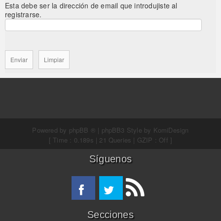
Esta debe ser la dirección de email que introdujiste al
registrarse.
Powered by
phpBB ®
| phpBB3 Style by
KomiDesign
[ Time : 0.189s | 21 Queries | GZIP : Off ]
Síguenos
Secciones