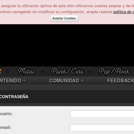
asegurar la utilización óptima de este sitio utilizamos cookies propias y de t
ontinúa navegando sin modificar su configuración, acepta nuestra
política de 
Aceptar Cookies
NTENIDO
COMUNIDAD
FEEDBAC
 CONTRASEÑA
uario:
email: