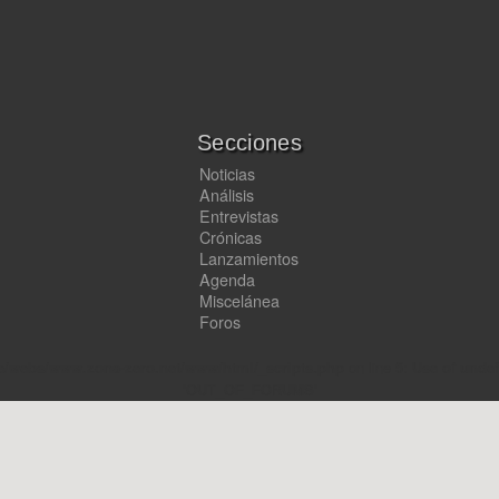
Secciones
Noticias
Análisis
Entrevistas
Crónicas
Lanzamientos
Agenda
Miscelánea
Foros
e/webs/www.zona-zero.net/www/html/_scripts.php
on line
5
:
Use of unde
'OUT_OF_FORUMS'