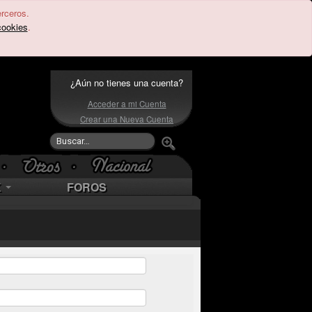
erceros.
cookies
.
¿Aún no tienes una cuenta?
Acceder a mi Cuenta
Crear una Nueva Cuenta
K
FOROS