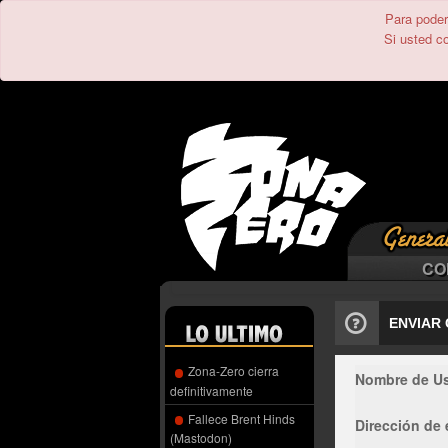
Para poder 
Si usted c
CO
ENVIAR
Zona-Zero cierra
Nombre de Us
definitivamente
Fallece Brent Hinds
Dirección de 
(Mastodon)