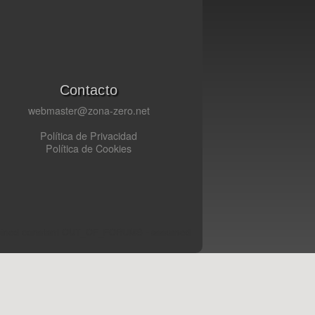
Contacto
webmaster@zona-zero.net
Política de Privacidad
Política de Cookies
fined constant OUT_OF_FORUMS - assumed