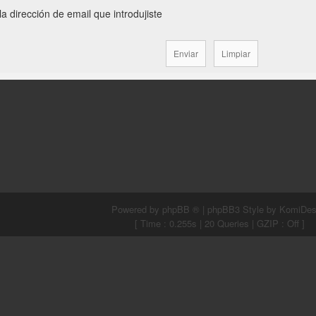
la dirección de email que introdujiste
Powered by
phpBB ®
| phpBB3 Style by
KomiDes
[ Time : 0.255s | 20 Queries | GZIP : Off ]