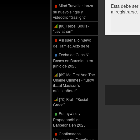
Esta debe ser 
Mind Traveller lanza
al registrarse.
su nuevo single y
videoclip “Gaslight”
[80] Rebel Souls -
"Leviathan"
Así suena lo nuevo
de Hamlet, Acto de fe
Fecha de Guns N'
Roses en Barcelona en
junio de 2025
[69] Me First And The
Gimme Gimmes - "¡Blow
it....at Madison's
quinceañera!"
[70] Brat - "Social
Grace"
Pennywise y
Propagandhi en
Barcelona en 2025
Confirmados
Manowar en España en