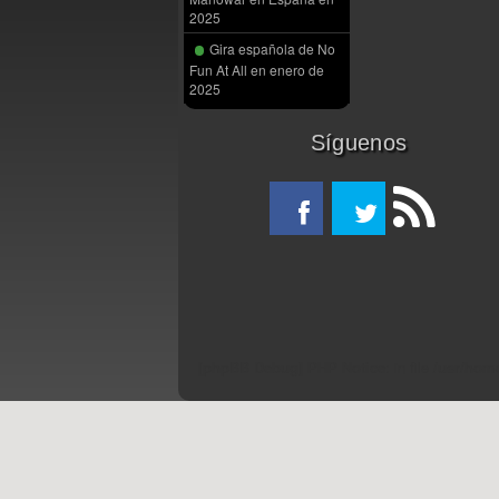
2025
Gira española de No
Fun At All en enero de
2025
Síguenos
[phpBB Debug] PHP Notice
: in file
/usr/hom