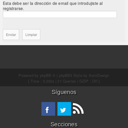
Esta debe ser la dirección de email que introdujiste al
registrarse.
Powered by
phpBB ®
| phpBB3 Style by
KomiDesign
[ Time : 0.202s | 21 Queries | GZIP : Off ]
Síguenos
Secciones