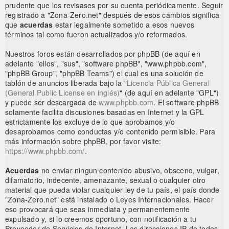
prudente que los revisases por su cuenta periódicamente. Seguir
registrado a "Zona-Zero.net" después de esos cambios significa
que
acuerdas
estar legalmente sometido a esos nuevos
términos tal como fueron actualizados y/o reformados.
Nuestros foros están desarrollados por phpBB (de aquí en
adelante "ellos", "sus", "software phpBB", "www.phpbb.com",
"phpBB Group", "phpBB Teams") el cual es una solución de
tablón de anuncios liberada bajo la "
Licencia Pública General
(General Public License en inglés)
" (de aquí en adelante "GPL")
y puede ser descargada de
www.phpbb.com
. El software phpBB
solamente facilita discusiones basadas en Internet y la GPL
estrictamente los excluye de lo que aprobamos y/o
desaprobamos como conductas y/o contenido permisible. Para
más información sobre phpBB, por favor visite:
https://www.phpbb.com/
.
Acuerdas
no enviar ningun contenido abusivo, obsceno, vulgar,
difamatorio, indecente, amenazante, sexual o cualquier otro
material que pueda violar cualquier ley de tu país, el país donde
"Zona-Zero.net" está instalado o Leyes Internacionales. Hacer
eso provocará que seas inmediata y permanentemente
expulsado y, si lo creemos oportuno, con notificación a tu
Proveedor de Servicios de Internet. Las direcciones IP de todos