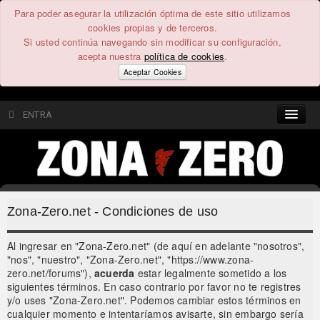
Para poder asegurar la utilización óptima de este sitio utilizamos
cookies propias y de terceros.
Si usted continúa navegando sin modificar su configuración,
acepta nuestra
política de cookies
.
Aceptar Cookies
ENTRA
CONTENIDO
COMUNIDAD
Zona-Zero.net - Condiciones de uso
FEEEDBACK
Al ingresar en "Zona-Zero.net" (de aquí en adelante "nosotros",
"nos", "nuestro", "Zona-Zero.net", "https://www.zona-
FOROS
zero.net/forums"),
acuerda
estar legalmente sometido a los
siguientes términos. En caso contrario por favor no te registres
y/o uses "Zona-Zero.net". Podemos cambiar estos términos en
cualquier momento e intentaríamos avisarte, sin embargo sería