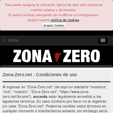
Para poder asegurar la utilización óptima de este sitio utilizamos
cookies propias y de terceros.
Si usted continúa navegando sin modificar su configuración,
acepta nuestra
política de cookies
.
Aceptar Cookies
ENTRA
CONTENIDO
COMUNIDAD
Zona-Zero.net - Condiciones de uso
FEEEDBACK
Al ingresar en "Zona-Zero.net" (de aquí en adelante "nosotros",
"nos", "nuestro", "Zona-Zero.net", "https://www.zona-
FOROS
zero.net/forums"),
acuerda
estar legalmente sometido a los
siguientes términos. En caso contrario por favor no te registres
y/o uses "Zona-Zero.net". Podemos cambiar estos términos en
cualquier momento e intentaríamos avisarte, sin embargo sería