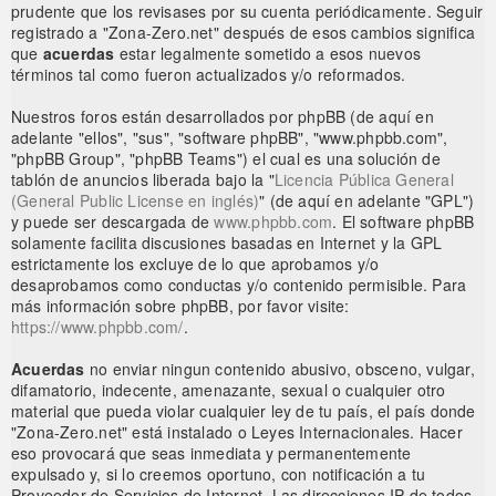
prudente que los revisases por su cuenta periódicamente. Seguir
registrado a "Zona-Zero.net" después de esos cambios significa
que
acuerdas
estar legalmente sometido a esos nuevos
términos tal como fueron actualizados y/o reformados.
Nuestros foros están desarrollados por phpBB (de aquí en
adelante "ellos", "sus", "software phpBB", "www.phpbb.com",
"phpBB Group", "phpBB Teams") el cual es una solución de
tablón de anuncios liberada bajo la "
Licencia Pública General
(General Public License en inglés)
" (de aquí en adelante "GPL")
y puede ser descargada de
www.phpbb.com
. El software phpBB
solamente facilita discusiones basadas en Internet y la GPL
estrictamente los excluye de lo que aprobamos y/o
desaprobamos como conductas y/o contenido permisible. Para
más información sobre phpBB, por favor visite:
https://www.phpbb.com/
.
Acuerdas
no enviar ningun contenido abusivo, obsceno, vulgar,
difamatorio, indecente, amenazante, sexual o cualquier otro
material que pueda violar cualquier ley de tu país, el país donde
"Zona-Zero.net" está instalado o Leyes Internacionales. Hacer
eso provocará que seas inmediata y permanentemente
expulsado y, si lo creemos oportuno, con notificación a tu
Proveedor de Servicios de Internet. Las direcciones IP de todos