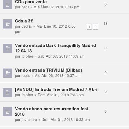
CDs para venta
0
por
h4t3
» Mié May 02, 2018 3:06 pm
Cds a 3€
18
por
cedric
» Mar Ene 10, 2012 6:56
1
2
pm
Vendo entrada Dark Tranquillity Madrid
0
12.04.18
por
Icipher
» Sab Abr 07, 2018 11:09 am
Vendo entrada TRIVIUM (Bilbao)
0
por
roots
» Vie Abr 06, 2018 10:37 am
[VENDO] Entrada Trivium Madrid 7 Abril
2
por
Icipher
» Dom Abr 01, 2018 7:38 pm
Vendo abono para resurrection fest
0
2018
por
javiezaro
» Dom Abr 01, 2018 10:33 pm