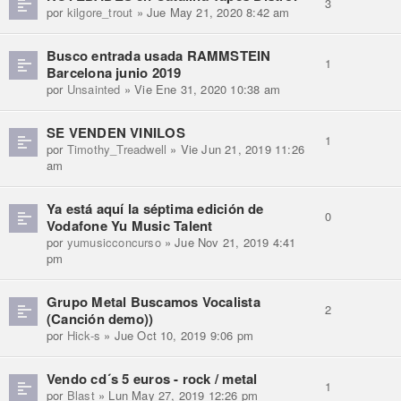
3
por
kilgore_trout
» Jue May 21, 2020 8:42 am
Busco entrada usada RAMMSTEIN
1
Barcelona junio 2019
por
Unsainted
» Vie Ene 31, 2020 10:38 am
SE VENDEN VINILOS
1
por
Timothy_Treadwell
» Vie Jun 21, 2019 11:26
am
Ya está aquí la séptima edición de
0
Vodafone Yu Music Talent
por
yumusicconcurso
» Jue Nov 21, 2019 4:41
pm
Grupo Metal Buscamos Vocalista
2
(Canción demo))
por
Hick-s
» Jue Oct 10, 2019 9:06 pm
Vendo cd´s 5 euros - rock / metal
1
por
Blast
» Lun May 27, 2019 12:26 pm