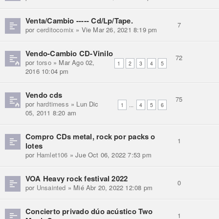
Venta/Cambio ----- Cd/Lp/Tape.
7
por
cerditocomix
» Vie Mar 26, 2021 8:19 pm
Vendo-Cambio CD-Vinilo
72
por
torso
» Mar Ago 02,
1
2
3
4
5
2016 10:04 pm
Vendo cds
75
por
hardtimess
» Lun Dic
...
1
4
5
6
05, 2011 8:20 am
Compro CDs metal, rock por packs o
1
lotes
por
Hamlet106
» Jue Oct 06, 2022 7:53 pm
VOA Heavy rock festival 2022
0
por
Unsainted
» Mié Abr 20, 2022 12:08 pm
Concierto privado dúo acústico Two
1