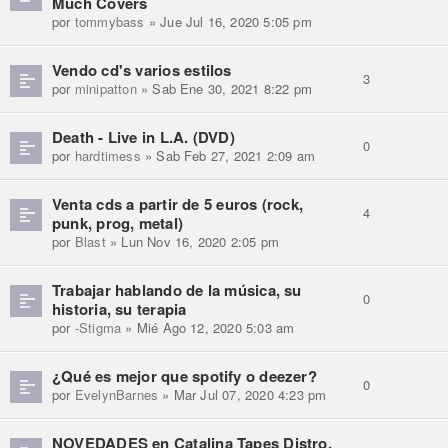
Much Covers
por
tommybass
» Jue Jul 16, 2020 5:05 pm
Vendo cd's varios estilos
3
por
minipatton
» Sab Ene 30, 2021 8:22 pm
Death - Live in L.A. (DVD)
0
por
hardtimess
» Sab Feb 27, 2021 2:09 am
Venta cds a partir de 5 euros (rock,
4
punk, prog, metal)
por
Blast
» Lun Nov 16, 2020 2:05 pm
Trabajar hablando de la música, su
0
historia, su terapia
por
-Stigma
» Mié Ago 12, 2020 5:03 am
¿Qué es mejor que spotify o deezer?
0
por
EvelynBarnes
» Mar Jul 07, 2020 4:23 pm
NOVEDADES en Catalina Tapes Distro.