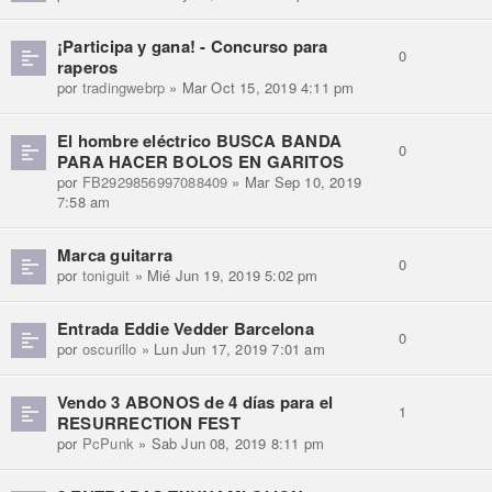
¡Participa y gana! - Concurso para
0
raperos
por
tradingwebrp
» Mar Oct 15, 2019 4:11 pm
El hombre eléctrico BUSCA BANDA
0
PARA HACER BOLOS EN GARITOS
por
FB2929856997088409
» Mar Sep 10, 2019
7:58 am
Marca guitarra
0
por
toniguit
» Mié Jun 19, 2019 5:02 pm
Entrada Eddie Vedder Barcelona
0
por
oscurillo
» Lun Jun 17, 2019 7:01 am
Vendo 3 ABONOS de 4 días para el
1
RESURRECTION FEST
por
PcPunk
» Sab Jun 08, 2019 8:11 pm