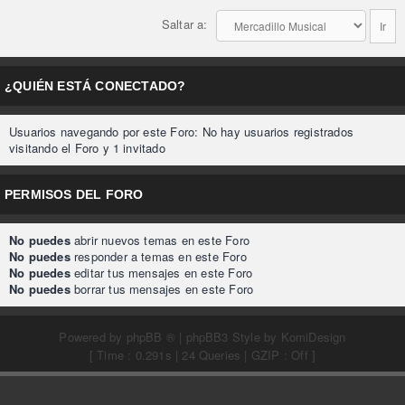
Saltar a:
¿QUIÉN ESTÁ CONECTADO?
Usuarios navegando por este Foro: No hay usuarios registrados
visitando el Foro y 1 invitado
PERMISOS DEL FORO
No puedes
abrir nuevos temas en este Foro
No puedes
responder a temas en este Foro
No puedes
editar tus mensajes en este Foro
No puedes
borrar tus mensajes en este Foro
Powered by
phpBB ®
| phpBB3 Style by
KomiDesign
[ Time : 0.291s | 24 Queries | GZIP : Off ]