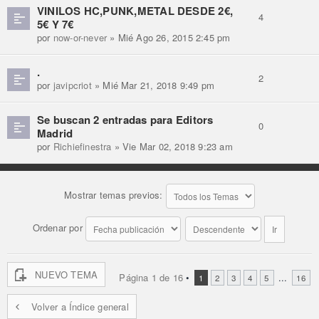
VINILOS HC,PUNK,METAL DESDE 2€,
4
5€ Y 7€
por
now-or-never
» Mié Ago 26, 2015 2:45 pm
.
2
por
javipcriot
» Mié Mar 21, 2018 9:49 pm
Se buscan 2 entradas para Editors
0
Madrid
por
Richiefinestra
» Vie Mar 02, 2018 9:23 am
Mostrar temas previos:
Ordenar por
NUEVO TEMA
Página
1
de
16
•
...
1
2
3
4
5
16
Volver a Índice general