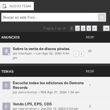
NUEVO TEMA
Página
1
de
16
•
...
1
2
3
4
5
16
ANUNCIOS
RESP.
Sobre la venta de discos piratas.
20
por
Interloper
» Lun Ago 02, 2004 6:44
1
2
pm
TEMAS
RESP.
Escucha todas las ediciones de Demons
1
Records
por
demonsshop
» Mié Ago 07, 2024 1:34 am
Vendo LPS, EPS, CDS
2
por
now-or-never
» Jue Dic 12, 2024 2:04 pm