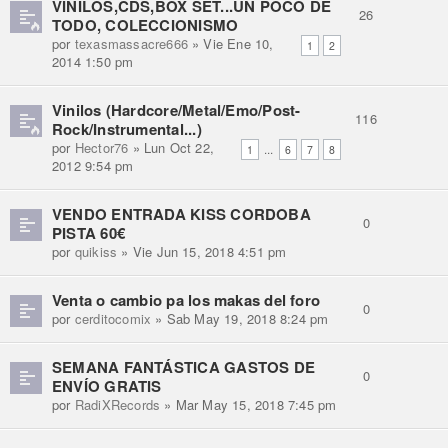
VINILOS,CDS,BOX SET...UN POCO DE
26
TODO, COLECCIONISMO
por
texasmassacre666
» Vie Ene 10,
1
2
2014 1:50 pm
Vinilos (Hardcore/Metal/Emo/Post-
116
Rock/Instrumental...)
por
Hector76
» Lun Oct 22,
...
1
6
7
8
2012 9:54 pm
VENDO ENTRADA KISS CORDOBA
0
PISTA 60€
por
quikiss
» Vie Jun 15, 2018 4:51 pm
Venta o cambio pa los makas del foro
0
por
cerditocomix
» Sab May 19, 2018 8:24 pm
SEMANA FANTÁSTICA GASTOS DE
0
ENVÍO GRATIS
por
RadiXRecords
» Mar May 15, 2018 7:45 pm