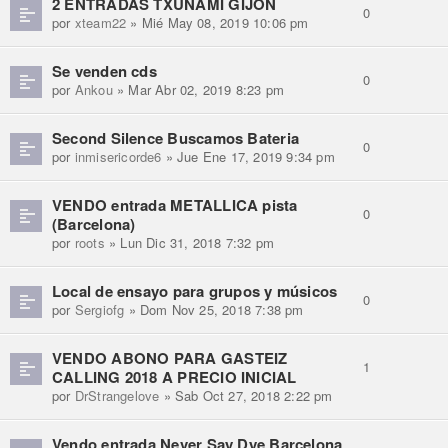
2 ENTRADAS TXUNAMI GIJON
0
por
xteam22
» Mié May 08, 2019 10:06 pm
Se venden cds
0
por
Ankou
» Mar Abr 02, 2019 8:23 pm
Second Silence Buscamos Bateria
0
por
inmisericorde6
» Jue Ene 17, 2019 9:34 pm
VENDO entrada METALLICA pista
0
(Barcelona)
por
roots
» Lun Dic 31, 2018 7:32 pm
Local de ensayo para grupos y músicos
0
por
Sergiofg
» Dom Nov 25, 2018 7:38 pm
VENDO ABONO PARA GASTEIZ
1
CALLING 2018 A PRECIO INICIAL
por
DrStrangelove
» Sab Oct 27, 2018 2:22 pm
Vendo entrada Never Say Dye Barcelona