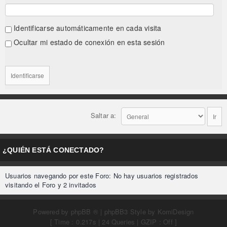
Identificarse automáticamente en cada visita
Ocultar mi estado de conexión en esta sesión
Saltar a:
¿QUIÉN ESTÁ CONECTADO?
Usuarios navegando por este Foro: No hay usuarios registrados
visitando el Foro y 2 invitados
Powered by
phpBB ®
| phpBB3 Style by
KomiDesign
[ Time : 0.217s | 24 Queries | GZIP : Off ]