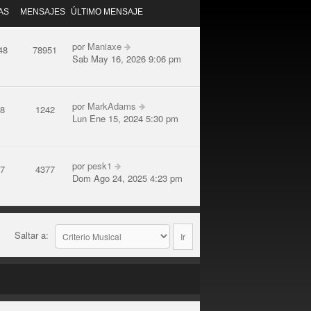
AS
MENSAJES
ÚLTIMO MENSAJE
por
Maniaxe
48
78951
Sab May 16, 2026 9:06 pm
por
MarkAdams
08
1242
Lun Ene 15, 2024 5:30 pm
por
pesk1
97
4377
Dom Ago 24, 2025 4:23 pm
Saltar a: