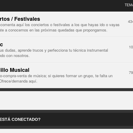
TEM
tos / Festivales
43
comenta aquí los conciertos o festivales a los que hayas ido o vayas
mate a conocernos en las próximas quedadas que propongamos.
c
1
us dudas, aprende trucos y perfecciona tu técnica instrumental
ndo con nosotros.
illo Musical
7
o-compra-venta de música; si quieres formar un grupo, te falta un
Ofrece/demanda aquí.
 ESTÁ CONECTADO?