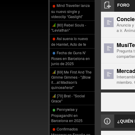
FORO
Mind Traveller lanza
su nuevo single y
videoclip “Gaslight”
Concier
Anuncia y 
[80] Rebel Souls -
"Leviathan"
a ir. Aní
Así suena lo nuevo
MusiTe
de Hamlet, Acto de fe
Pregunta t
Fecha de Guns N'
compartie
Roses en Barcelona en
junio de 2025
Mercad
[69] Me First And The
Intercambi
Gimme Gimmes - "¡Blow
miembro. 
it....at Madison's
quinceañera!"
[70] Brat - "Social
Grace"
Pennywise y
Propagandhi en
Barcelona en 2025
¿QUIÉN
Confirmados
Manowar en España en