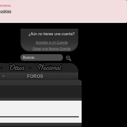
erceros.
cookies
.
¿Aún no tienes una cuenta?
Acceder a mi Cuenta
Crear una Nueva Cuenta
K
FOROS