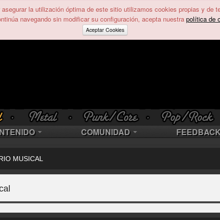
asegurar la utilización óptima de este sitio utilizamos cookies propias y de t
ontinúa navegando sin modificar su configuración, acepta nuestra
política de 
Aceptar Cookies
NTENIDO
COMUNIDAD
FEEDBAC
RIO MUSICAL
cal