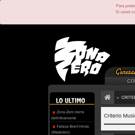
Para poder 
Si usted c
CO
»
CRITE
Zona-Zero cierra
Criterio Musi
definitivamente
Fallece Brent Hinds
(Mastodon)