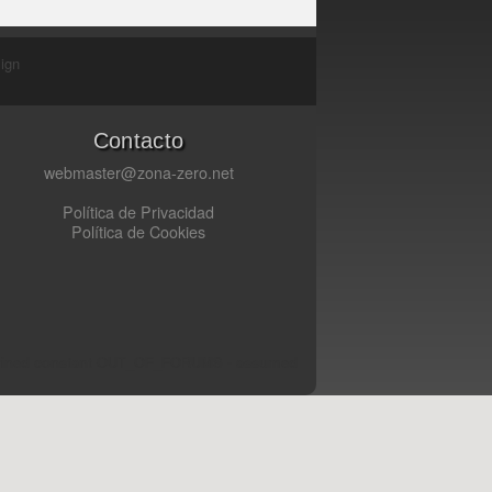
ign
Contacto
webmaster@zona-zero.net
Política de Privacidad
Política de Cookies
fined constant OUT_OF_FORUMS - assumed