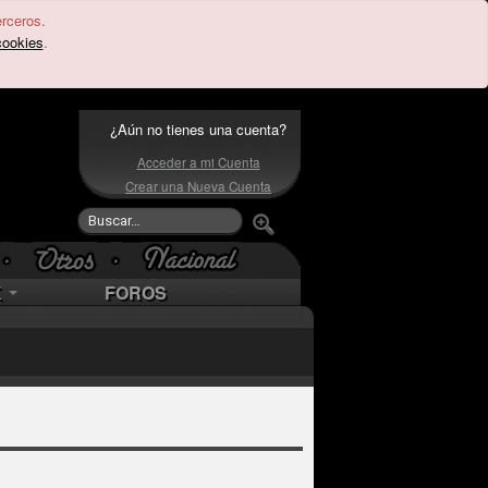
erceros.
cookies
.
¿Aún no tienes una cuenta?
Acceder a mi Cuenta
Crear una Nueva Cuenta
K
FOROS