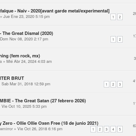
falque - Naiv - 2020[avant garde metal/experimental]
2
» Jue Ene 23, 2020 5:15 pm
1
2
- The Great Dismal (2020)
1
Dom Nov 08, 2020 2:17 pm
1
2
ing (fem rock, mx)
a
» Mié Abr 24, 2024 4:03 am
TER BRUT
4
 Sab Mar 31, 2018 12:59 pm
1
2
3
IE - The Great Satan (27 febrero 2026)
1
 Vie Oct 10, 2025 5:33 pm
 Zero - Ollie Ollie Oxen Free (18 de junio 2021)
6
ewmirror
» Vie Oct 26, 2018 6:16 pm
1
2
3
4
5