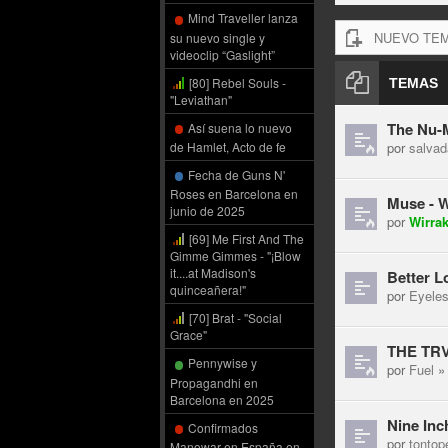
Mind Traveller lanza
NUEVO TE
su nuevo single y
videoclip “Gaslight”
[80] Rebel Souls -
TEMAS
"Leviathan"
The Nu-M
Así suena lo nuevo
por
salvad
de Hamlet, Acto de fe
Fecha de Guns N'
Roses en Barcelona en
Muse - W
junio de 2025
por
Wirra
[69] Me First And The
Gimme Gimmes - "¡Blow
it....at Madison's
Better L
quinceañera!"
por
Eyele
[70] Brat - "Social
Grace"
THE TRVE
Pennywise y
por
Fuel
» 
Propagandhi en
Barcelona en 2025
Nine Inc
Confirmados
por
tontop
Manowar en España en