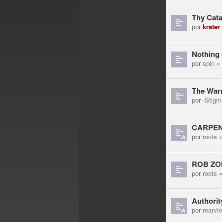
Thy Cata
por
krater
Nothing 
por
spin
» 
The Warn
por
-Stigm
CARPEN
por
roots
»
ROB ZOMB
por
roots
»
Authority
por
rearvi