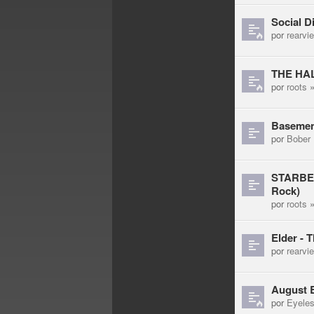
Social D
por
rearvi
THE HALO
por
roots
»
Basement
por
Bober
STARBEN
Rock)
por
roots
»
Elder - 
por
rearvi
August B
por
Eyele