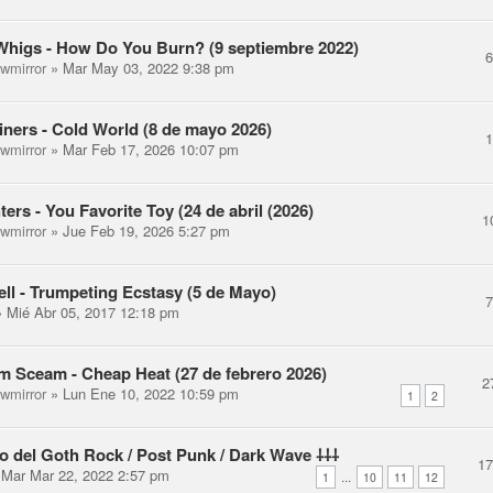
higs - How Do You Burn? (9 septiembre 2022)
ewmirror
» Mar May 03, 2022 9:38 pm
liners - Cold World (8 de mayo 2026)
ewmirror
» Mar Feb 17, 2026 10:07 pm
ters - You Favorite Toy (24 de abril (2026)
1
ewmirror
» Jue Feb 19, 2026 5:27 pm
Hell - Trumpeting Ecstasy (5 de Mayo)
 Mié Abr 05, 2017 12:18 pm
m Sceam - Cheap Heat (27 de febrero 2026)
2
ewmirror
» Lun Ene 10, 2022 10:59 pm
1
2
ilo del Goth Rock / Post Punk / Dark Wave ⸸⸸⸸
1
Mar Mar 22, 2022 2:57 pm
...
1
10
11
12