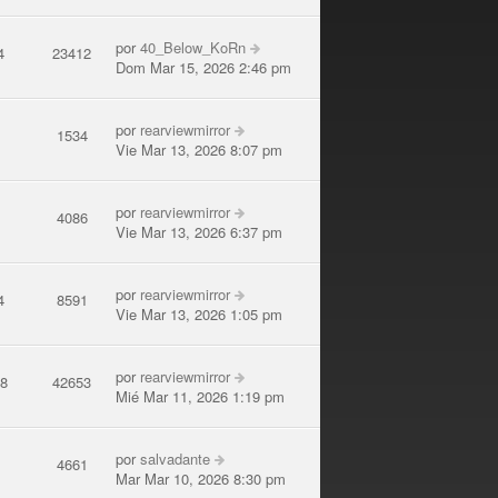
por
40_Below_KoRn
4
23412
Dom Mar 15, 2026 2:46 pm
por
rearviewmirror
3
1534
Vie Mar 13, 2026 8:07 pm
por
rearviewmirror
2
4086
Vie Mar 13, 2026 6:37 pm
por
rearviewmirror
4
8591
Vie Mar 13, 2026 1:05 pm
por
rearviewmirror
08
42653
Mié Mar 11, 2026 1:19 pm
por
salvadante
4
4661
Mar Mar 10, 2026 8:30 pm