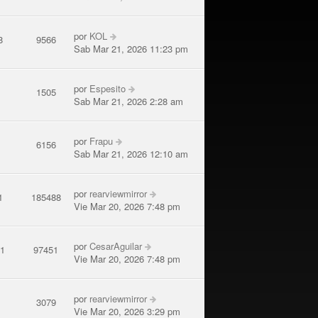
por
KOL
8
9566
Sab Mar 21, 2026 11:23 pm
por
Espesito
7
1505
Sab Mar 21, 2026 2:28 am
por
Frapu
3
6156
Sab Mar 21, 2026 12:10 am
por
rearviewmirror
1
185488
Vie Mar 20, 2026 7:48 pm
por
CesarAguilar
01
97451
Vie Mar 20, 2026 7:48 pm
por
rearviewmirror
9
3079
Vie Mar 20, 2026 3:29 pm