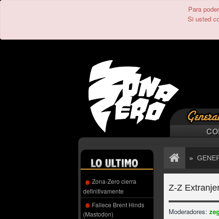
Para poder 
Si usted c
CO
»
GENE
Zona-Zero cierra
Z-Z Extranje
definitivamente
Fallece Brent Hinds
Moderadores:
ze
(Mastodon)