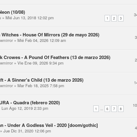
eon (10/08)
3
u
» Mié Jun 13, 2018 12:02 pm
1
2
3
 Witches - House Of Mirrors (29 de mayo 2026)
ewmirror
» Mié Feb 04, 2026 12:09 am
k Crowes - A Pound Of Feathers (13 de marzo 2026)
ewmirror
» Vie Ene 09, 2026 9:34 pm
ft - A Sinner's Child (13 de marzo 2026)
1
ewmirror
» Mar Feb 18, 2025 7:58 pm
RA - Quadra (febrero 2020)
1
 Lun Ago 12, 2019 2:33 pm
...
1
6
7
8
n - Under A Godless Veil - 2020 [doom/gothic]
» Jue Dic 31, 2020 12:06 pm