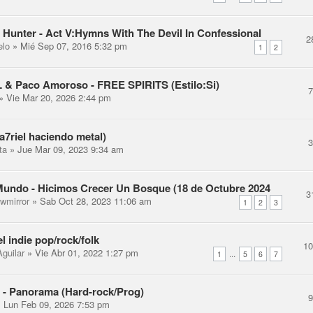
 Hunter - Act V:Hymns With The Devil In Confessional
2
elo
» Mié Sep 07, 2016 5:32 pm
1
2
 & Paco Amoroso - FREE SPIRITS (Estilo:Si)
» Vie Mar 20, 2026 2:44 pm
a7riel haciendo metal)
ta
» Jue Mar 09, 2023 9:34 am
Mundo - Hicimos Crecer Un Bosque (18 de Octubre 2024
3
ewmirror
» Sab Oct 28, 2023 11:06 am
1
2
3
el indie pop/rock/folk
1
guilar
» Vie Abr 01, 2022 1:27 pm
...
1
5
6
7
- Panorama (Hard-rock/Prog)
 Lun Feb 09, 2026 7:53 pm