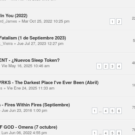
 In You (2022)
2
rd_James
» Mar Oct 25, 2022 10:25 pm
1
2
 Fatalism (1 de Septiembre 2023)
k_Vieira
» Jue Jul 27, 2023 12:27 pm
NT - ¿Nuevos Sleep Token?
4
 Vie May 16, 2025 10:46 am
1
2
3
4
S - The Darkest Place I've Ever Been (Abril)
1
ss
» Vie Ene 24, 2025 11:33 am
 - Fires Within Fires (Septiembre)
7
 Jue Jun 23, 2016 1:00 pm
...
1
4
5
6
 GOD - Omens (7 octubre)
7
 Lun Jun 06, 2022 4:55 pm
...
1
4
5
6