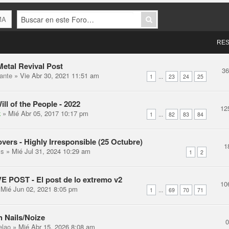
MA
RES
etal Revival Post
3
ante
» Vie Abr 30, 2021 11:51 am
...
1
23
24
25
ill of the People - 2022
12
k
» Mié Abr 05, 2017 10:17 pm
...
1
82
83
84
overs - Highly Irresponsible (25 Octubre)
1
ss
» Mié Jul 31, 2024 10:29 am
1
2
 POST - El post de lo extremo v2
10
Mié Jun 02, 2021 8:05 pm
...
1
69
70
71
h Nails/Noize
elao
» Mié Abr 15, 2026 8:08 am