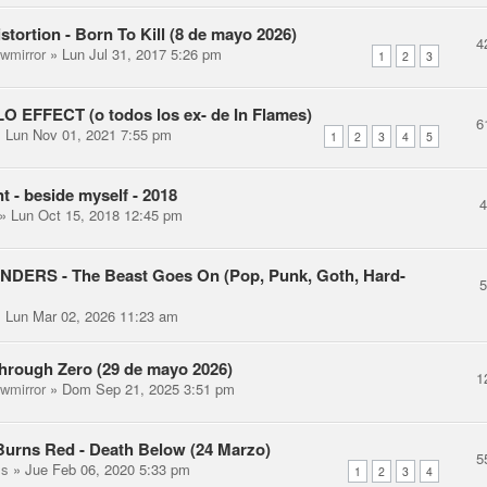
istortion - Born To Kill (8 de mayo 2026)
4
ewmirror
» Lun Jul 31, 2017 5:26 pm
1
2
3
 EFFECT (o todos los ex- de In Flames)
6
 Lun Nov 01, 2021 7:55 pm
1
2
3
4
5
 - beside myself - 2018
» Lun Oct 15, 2018 12:45 pm
DERS - The Beast Goes On (Pop, Punk, Goth, Hard-
 Lun Mar 02, 2026 11:23 am
Through Zero (29 de mayo 2026)
1
ewmirror
» Dom Sep 21, 2025 3:51 pm
urns Red - Death Below (24 Marzo)
5
ss
» Jue Feb 06, 2020 5:33 pm
1
2
3
4