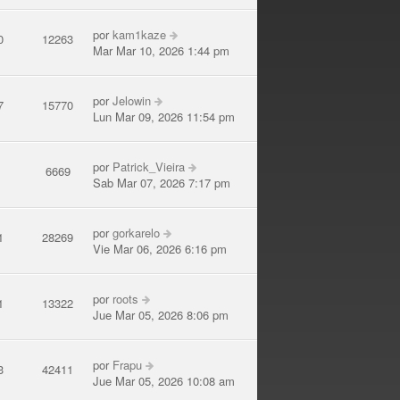
por
kam1kaze
0
12263
Mar Mar 10, 2026 1:44 pm
por
Jelowin
7
15770
Lun Mar 09, 2026 11:54 pm
por
Patrick_Vieira
3
6669
Sab Mar 07, 2026 7:17 pm
por
gorkarelo
1
28269
Vie Mar 06, 2026 6:16 pm
por
roots
1
13322
Jue Mar 05, 2026 8:06 pm
por
Frapu
3
42411
Jue Mar 05, 2026 10:08 am