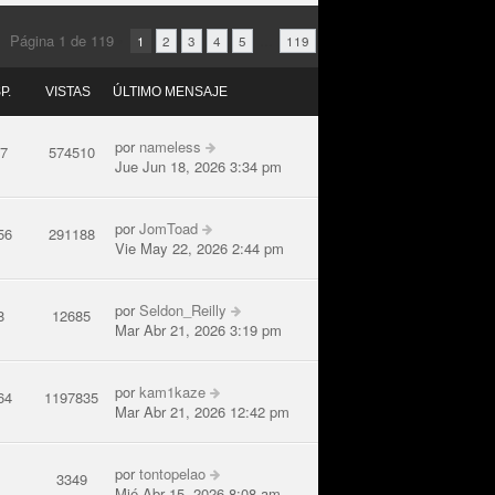
Página
1
de
119
•
...
1
2
3
4
5
119
P.
VISTAS
ÚLTIMO MENSAJE
por
nameless
67
574510
Jue Jun 18, 2026 3:34 pm
por
JomToad
56
291188
Vie May 22, 2026 2:44 pm
por
Seldon_Reilly
8
12685
Mar Abr 21, 2026 3:19 pm
por
kam1kaze
64
1197835
Mar Abr 21, 2026 12:42 pm
por
tontopelao
0
3349
Mié Abr 15, 2026 8:08 am