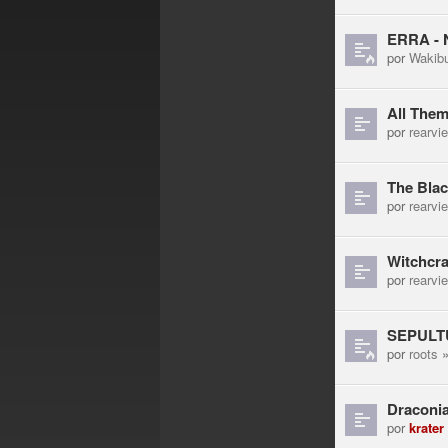
ERRA - N
por
Wakib
All Them
por
rearvi
The Blac
por
rearvi
Witchcra
por
rearvi
SEPULTU
por
roots
»
Draconia
por
krater