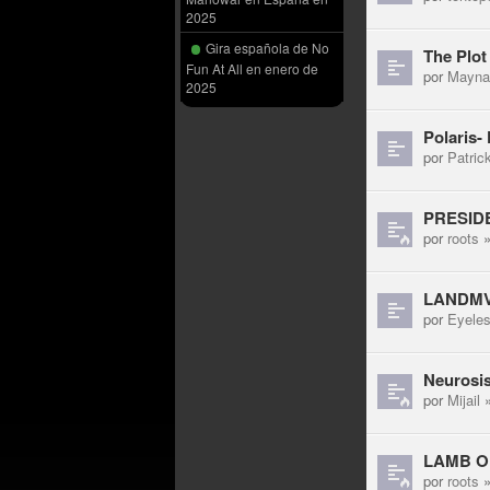
2025
Gira española de No
The Plot
Fun At All en enero de
por
Mayna
2025
Polaris-
por
Patric
PRESIDE
por
roots
»
LANDMVRK
por
Eyele
Neurosis
por
Mijail
»
LAMB OF
por
roots
»