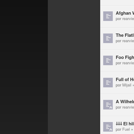
Afghan W
por
rearvi
The Flat
por
rearvi
Foo Figh
por
rearvi
Full of 
por
Mijail
»
A Wilhel
por
rearvi
⸸⸸⸸ El h
por
Fuel
» 