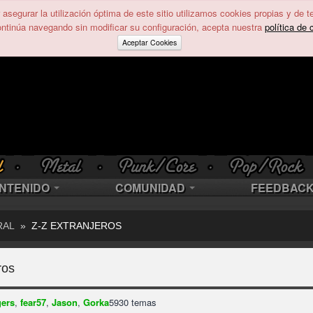
asegurar la utilización óptima de este sitio utilizamos cookies propias y de t
ontinúa navegando sin modificar su configuración, acepta nuestra
política de 
Aceptar Cookies
NTENIDO
COMUNIDAD
FEEDBAC
RAL
»
Z-Z EXTRANJEROS
ros
gers
,
fear57
,
Jason
,
Gorka
5930 temas