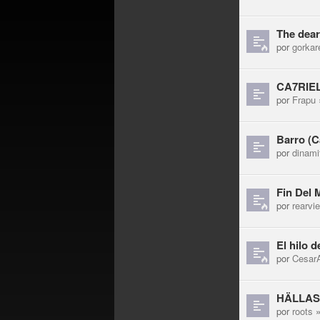
The dear
por
gorkar
CA7RIEL
por
Frapu
Barro (C
por
dinami
Fin Del 
por
rearvi
El hilo d
por
CesarA
HÄLLAS 
por
roots
»