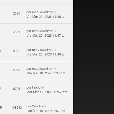
por
rearviewmirror
6
2390
Vie Mar 20, 2026 11:48 am
por
rearviewmirror
1
4003
Vie Mar 20, 2026 11:47 am
por
rearviewmirror
0
3007
Vie Mar 20, 2026 11:46 am
por
rearviewmirror
7
2970
Mié Mar 18, 2026 1:35 pm
por
Frapu
7
8796
Mar Mar 17, 2026 11:52 am
por
Wakibu
75
108233
Lun Mar 16, 2026 1:57 pm