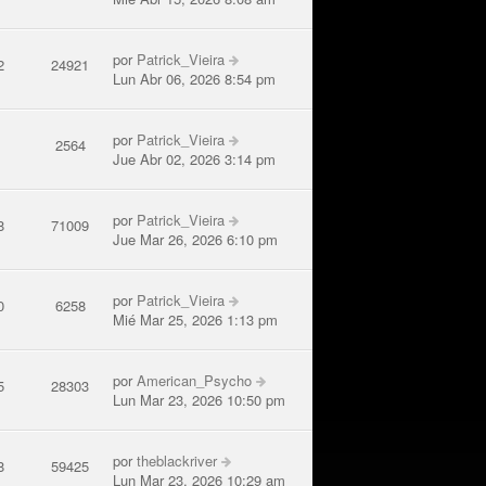
por
Patrick_Vieira
2
24921
Lun Abr 06, 2026 8:54 pm
por
Patrick_Vieira
5
2564
Jue Abr 02, 2026 3:14 pm
por
Patrick_Vieira
8
71009
Jue Mar 26, 2026 6:10 pm
por
Patrick_Vieira
0
6258
Mié Mar 25, 2026 1:13 pm
por
American_Psycho
5
28303
Lun Mar 23, 2026 10:50 pm
por
theblackriver
8
59425
Lun Mar 23, 2026 10:29 am