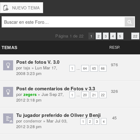
NUEVO TEMA
Página
1
de
22
•
...
1
2
3
4
5
22
TEMAS
RESP.
Post de fotos V. 3.0
976
por
taja
» Lun Mar 17,
...
1
64
65
66
2008 3:23 pm
Post de comentarios de Fotos v 3.3
326
por
zegers
» Jue Sep 27,
...
1
20
21
22
2012 3:18 pm
Tu jugador preferido de Oliver y Benji
45
por
condemor
» Mar Jul 03,
1
2
3
4
2012 3:28 pm