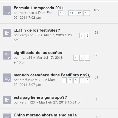
Formula 1 temporada 2011
189
por
rockomic
» Dom Feb
...
1
11
12
13
06, 2011 7:02 pm
¿El fin de los festivales?
21
por
Zarquino
» Vie Abr 17, 2020 1:28
1
2
pm
significado de los sueños
38
por
maria34
» Mar Jul 17, 2018
1
2
3
9:46 pm
menudo castañazo tiene FestiForo no?¿
61
por
starfuckers
» Lun May
1
2
3
4
5
30, 2011 8:07 pm
esta pag tiene alguna app??
3
por
kervin123
» Mar Feb 27, 2018 10:31 pm
Chino moreno ahora mismo en la
5