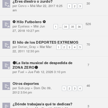
¿Eres diestro o zurdo?
30
por
Corvo
» Mié Mar 22, 2017 6:25
1
2
3
am
⚽ Hilo Futbolero ⚽
526
por
Eyeless
» Mié Jun
...
1
34
35
36
27, 2018 10:27 pm
El hilo de los DEPORTES EXTREMOS
70
por
Dorian_Gray
» Mar Mar
1
2
3
4
5
22, 2011 12:30 pm
⚫La lista musical de despedida de
7
ZONA ZERO⚫
por
Fuel
» Jue Feb 12, 2026 3:10 pm
Otros deportes
46
por
Sub-pop
» Dom Dic 09,
1
2
3
4
2012 3:54 pm
¿Dónde trabajas/a qué te dedicas?
3