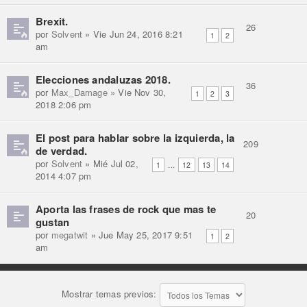
Brexit.
26
por
Solvent
» Vie Jun 24, 2016 8:21
1
2
am
Elecciones andaluzas 2018.
36
por
Max_Damage
» Vie Nov 30,
1
2
3
2018 2:06 pm
El post para hablar sobre la izquierda, la
209
de verdad.
por
Solvent
» Mié Jul 02,
...
1
12
13
14
2014 4:07 pm
Aporta las frases de rock que mas te
20
gustan
por
megatwit
» Jue May 25, 2017 9:51
1
2
am
Mostrar temas previos: