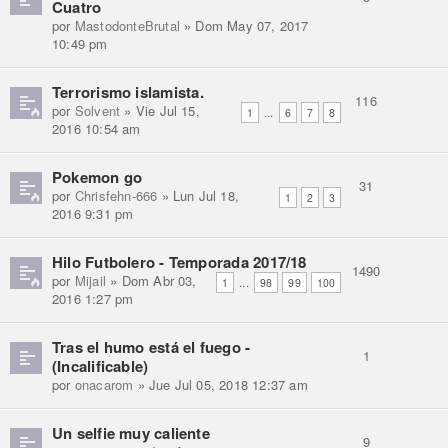
Cuatro
por
MastodonteBrutal
» Dom May 07, 2017
10:49 pm
Terrorismo islamista.
116
por
Solvent
» Vie Jul 15,
...
1
6
7
8
2016 10:54 am
Pokemon go
31
por
Chrisfehn-666
» Lun Jul 18,
1
2
3
2016 9:31 pm
Hilo Futbolero - Temporada 2017/18
1490
por
Mijail
» Dom Abr 03,
...
1
98
99
100
2016 1:27 pm
Tras el humo está el fuego -
1
(Incalificable)
por
onacarom
» Jue Jul 05, 2018 12:37 am
Un selfie muy caliente
9