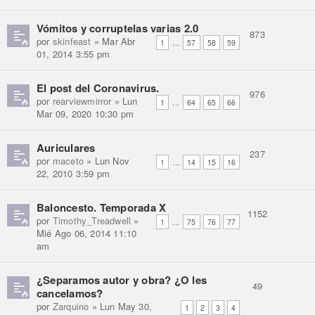
Vómitos y corruptelas varias 2.0
873
por
skinfeast
» Mar Abr
...
1
57
58
59
01, 2014 3:55 pm
El post del Coronavirus.
976
por
rearviewmirror
» Lun
...
1
64
65
66
Mar 09, 2020 10:30 pm
Auriculares
237
por
maceto
» Lun Nov
...
1
14
15
16
22, 2010 3:59 pm
Baloncesto. Temporada X
1152
por
Timothy_Treadwell
»
...
1
75
76
77
Mié Ago 06, 2014 11:10
am
¿Separamos autor y obra? ¿O les
49
cancelamos?
por
Zarquino
» Lun May 30,
1
2
3
4