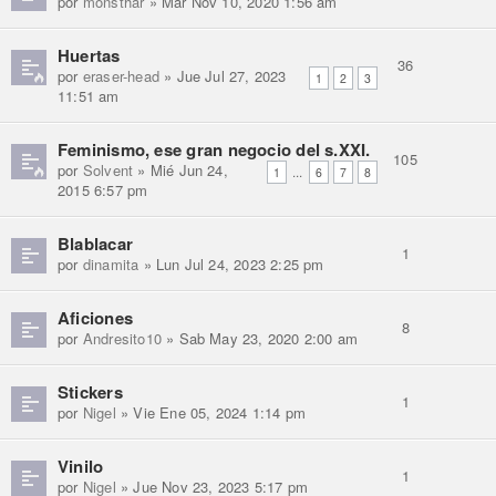
por
monsthar
» Mar Nov 10, 2020 1:56 am
Huertas
36
por
eraser-head
» Jue Jul 27, 2023
1
2
3
11:51 am
Feminismo, ese gran negocio del s.XXI.
105
por
Solvent
» Mié Jun 24,
...
1
6
7
8
2015 6:57 pm
Blablacar
1
por
dinamita
» Lun Jul 24, 2023 2:25 pm
Aficiones
8
por
Andresito10
» Sab May 23, 2020 2:00 am
Stickers
1
por
Nigel
» Vie Ene 05, 2024 1:14 pm
Vinilo
1
por
Nigel
» Jue Nov 23, 2023 5:17 pm