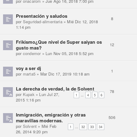
por
onacarom
» Jue Ago 16, 2018 7:00 pm
Presentación y saludos
8
por
Seguridad-alimentaria
» Mié Dic 12, 2018
1:14 pm
Frikismo¿Que nivel de Super saiyan os
12
gusto mas?
por
condemor
» Lun Nov 05, 2018 5:52 pm
voy a ser dj
1
por
marta5
» Mar Dic 17, 2019 10:18 am
La derecha de verdad, la de Solvent
78
por
Kupak
» Lun Jul 27,
...
1
4
5
6
2015 1:16 pm
Inmigración, emigración y otras
506
maravillas modernas.
por
Solvent
» Mié Feb
...
1
32
33
34
26, 2014 9:20 pm