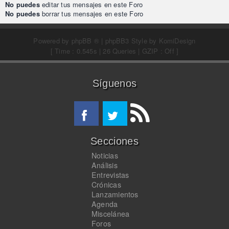
No puedes
editar tus mensajes en este Foro
No puedes
borrar tus mensajes en este Foro
Powered by
phpBB ®
| phpBB3 Style by
KomiDesign
[ Time : 0.545s | 26 Queries | GZIP : Off ]
Síguenos
Secciones
Noticias
Análisis
Entrevistas
Crónicas
Lanzamientos
Agenda
Miscelánea
Foros