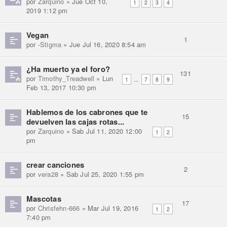
por
Zarquino
» Jue Oct 10,
1
2
3
4
2019 1:12 pm
Vegan
1
por
-Stigma
» Jue Jul 16, 2020 8:54 am
¿Ha muerto ya el foro?
131
por
Timothy_Treadwell
» Lun
...
1
7
8
9
Feb 13, 2017 10:30 pm
Hablemos de los cabrones que te
15
devuelven las cajas rotas...
por
Zarquino
» Sab Jul 11, 2020 12:00
1
2
pm
crear canciones
2
por
vera28
» Sab Jul 25, 2020 1:55 pm
Mascotas
17
por
Chrisfehn-666
» Mar Jul 19, 2016
1
2
7:40 pm