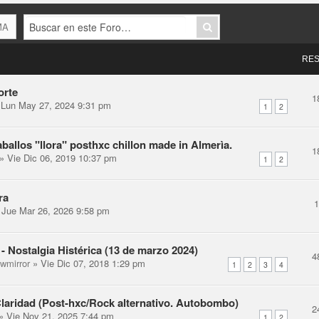
MA
RES
orte
1
Lun May 27, 2024 9:31 pm
1
2
ballos "llora" posthxc chillon made in Almerìa.
1
» Vie Dic 06, 2019 10:37 pm
1
2
ra
Jue Mar 26, 2026 9:58 pm
 - Nostalgia Histérica (13 de marzo 2024)
4
ewmirror
» Vie Dic 07, 2018 1:29 pm
1
2
3
4
Claridad (Post-hxc/Rock alternativo. Autobombo)
2
» Vie Nov 21, 2025 7:44 pm
1
2