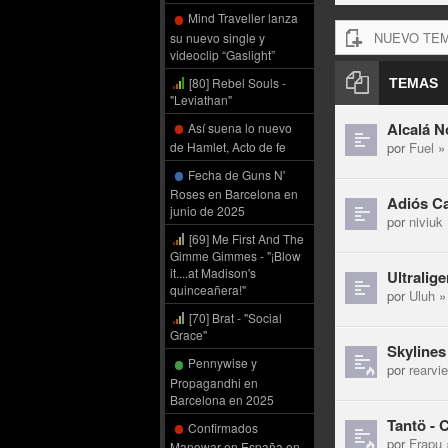
Mind Traveller lanza
NUEVO TE
su nuevo single y
videoclip “Gaslight”
[80] Rebel Souls -
TEMAS
"Leviathan"
Alcalá N
Así suena lo nuevo
por
Fuel
» 
de Hamlet, Acto de fe
Fecha de Guns N'
Roses en Barcelona en
Adiós Ca
junio de 2025
por
niviuk
[69] Me First And The
Gimme Gimmes - "¡Blow
it....at Madison's
Ultralige
quinceañera!"
por
Uluh
» 
[70] Brat - "Social
Grace"
Skylines
Pennywise y
por
rearvi
Propagandhi en
Barcelona en 2025
Tantö - 
Confirmados
por
Frapu
Manowar en España en