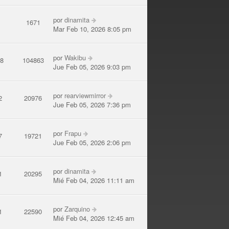
por
dinamita
2
1671
Mar Feb 10, 2026 8:05 pm
por
Wakibu
08
104863
Jue Feb 05, 2026 9:03 pm
por
rearviewmirror
2
20976
Jue Feb 05, 2026 7:36 pm
por
Frapu
7
19721
Jue Feb 05, 2026 2:06 pm
por
dinamita
1
20295
Mié Feb 04, 2026 11:11 am
por
Zarquino
1
22590
Mié Feb 04, 2026 12:45 am