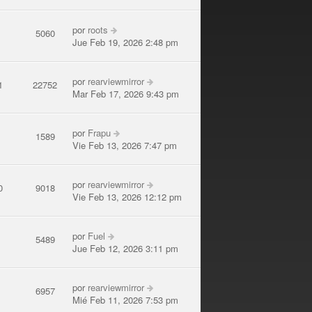
por
roots
1
5060
Jue Feb 19, 2026 2:48 pm
por
rearviewmirror
1
22752
Mar Feb 17, 2026 9:43 pm
por
Frapu
1
1589
Vie Feb 13, 2026 7:47 pm
por
rearviewmirror
0
9018
Vie Feb 13, 2026 12:12 pm
por
Fuel
0
5489
Jue Feb 12, 2026 3:11 pm
por
rearviewmirror
8
6957
Mié Feb 11, 2026 7:53 pm