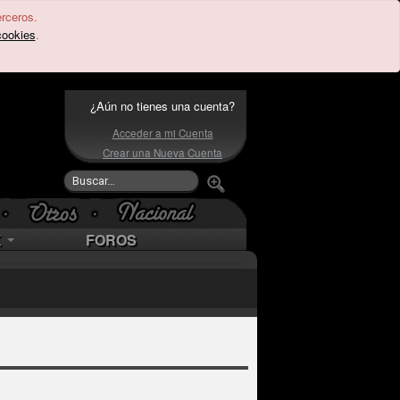
erceros.
cookies
.
¿Aún no tienes una cuenta?
Acceder a mi Cuenta
Crear una Nueva Cuenta
K
FOROS