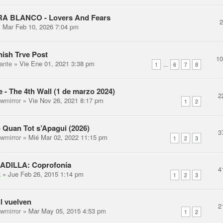
A BLANCO - Lovers And Fears
 Mar Feb 10, 2026 7:04 pm
ish Trve Post
1
ante
» Vie Ene 01, 2021 3:38 pm
...
1
6
7
8
 - The 4th Wall (1 de marzo 2024)
2
ewmirror
» Vie Nov 26, 2021 8:17 pm
1
2
- Quan Tot s’Apagui (2026)
3
ewmirror
» Mié Mar 02, 2022 11:15 pm
1
2
3
DILLA: Coprofonía
4
k
» Jue Feb 26, 2015 1:14 pm
1
2
3
ll vuelven
2
ewmirror
» Mar May 05, 2015 4:53 pm
1
2