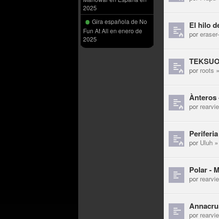
2025
Gira española de No
El hilo 
Fun At All en enero de
por
eraser
2025
TEKSUO 
por
roots
»
Ànteros 
por
rearvi
Periferi
por
Uluh
» 
Polar - 
por
rearvi
Annacrus
por
rearvi