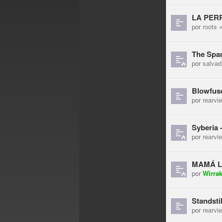
LA PERR
por
roots
»
The Span
por
salvad
Blowfuse
por
rearvi
Syberia 
por
rearvi
MAMÁ LA
por
Wirra
Standsti
por
rearvi