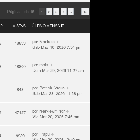
Página
1
de
45
•
...
1
2
3
4
5
45
P.
VISTAS
ÚLTIMO MENSAJE
por
Maniaxe
8
18833
Sab May 16, 2026 7:34 pm
por
roots
8
18800
Dom Mar 29, 2026 11:27 am
por
Patrick_Vieira
1
848
Sab Mar 28, 2026 11:28 pm
por
rearviewmirror
8
47437
Vie Mar 20, 2026 7:46 pm
por
Frapu
4
9939
Vie Mar 20, 2026 12:40 pm