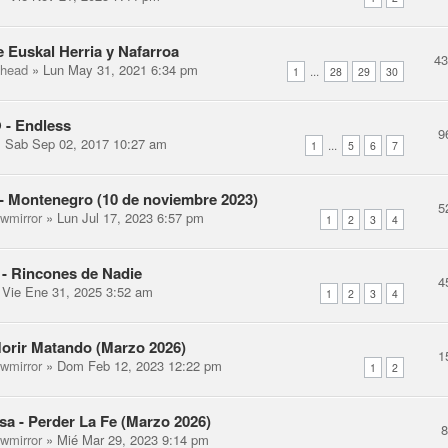
de Euskal Herria y Nafarroa
4
-head
» Lun May 31, 2021 6:34 pm
...
1
28
29
30
- Endless
9
 Sab Sep 02, 2017 10:27 am
...
1
5
6
7
- Montenegro (10 de noviembre 2023)
5
ewmirror
» Lun Jul 17, 2023 6:57 pm
1
2
3
4
a - Rincones de Nadie
4
Vie Ene 31, 2025 3:52 am
1
2
3
4
Morir Matando (Marzo 2026)
1
ewmirror
» Dom Feb 12, 2023 12:22 pm
1
2
a - Perder La Fe (Marzo 2026)
ewmirror
» Mié Mar 29, 2023 9:14 pm