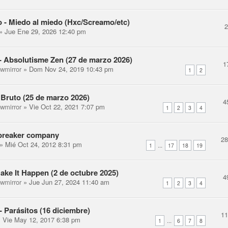
- Miedo al miedo (Hxc/Screamo/etc)
» Jue Ene 29, 2026 12:40 pm
- Absolutisme Zen (27 de marzo 2026)
1
ewmirror
» Dom Nov 24, 2019 10:43 pm
1
2
 Bruto (25 de marzo 2026)
4
ewmirror
» Vie Oct 22, 2021 7:07 pm
1
2
3
4
lbreaker company
2
» Mié Oct 24, 2012 8:31 pm
...
1
17
18
19
Make It Happen (2 de octubre 2025)
4
ewmirror
» Jue Jun 27, 2024 11:40 am
1
2
3
4
Parásitos (16 diciembre)
1
 Vie May 12, 2017 6:38 pm
...
1
6
7
8