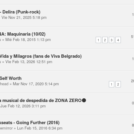
 Delira (Punk-rock)
 Vie Nov 21, 2025 5:18 pm
: Maquinaria (10/02)
5
u
» Mié Feb 18, 2015 1:13 pm
1
2
3
4
 Vida y Milagros (fans de Viva Belgrado)
u
» Vie Feb 13, 2026 12:51 pm
Self Worth
2
-head
» Mar Nov 17, 2020 5:14 pm
1
2
ta musical de despedida de ZONA ZERO⚫
Jue Feb 12, 2026 3:11 pm
seats - Going Further (2016)
ewmirror
» Lun Feb 15, 2016 6:34 pm