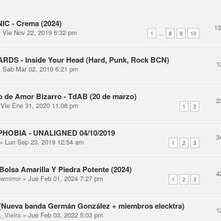
C - Crema (2024)
1
 Vie Nov 22, 2019 6:32 pm
...
1
8
9
10
ARDS - Inside Your Head (Hard, Punk, Rock BCN)
1
 Sab Mar 02, 2019 6:21 pm
o de Amor Bizarro - TdAB (20 de marzo)
2
Vie Ene 31, 2020 11:08 pm
1
2
OBIA - UNALIGNED 04/10/2019
3
» Lun Sep 23, 2019 12:54 am
1
2
3
olsa Amarilla Y Piedra Potente (2024)
4
ewmirror
» Jue Feb 01, 2024 7:27 pm
1
2
3
 (Nueva banda Germán González + miembros elecktra)
1
k_Vieira
» Jue Feb 03, 2022 5:03 pm