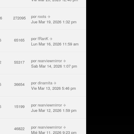
por
roots
36
272095
Jue Mar 19, 2026 1:32 pm
por
fRanK
6
65165
Lun Mar 16, 2026 11:59 am
por
rearviewmirror
2
55317
Sab Mar 14, 2026 1:07 pm
por
dinamita
5
36654
Vie Mar 13, 2026 5:46 pm
por
rearviewmirror
5
15199
Jue Mar 12, 2026 1:59 pm
por
rearviewmirror
8
46822
Mié Mar 11, 2026 9:23 pm