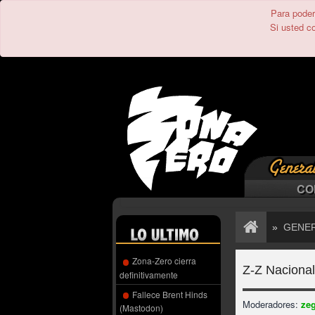
Para poder 
Si usted c
CO
»
GENE
Zona-Zero cierra
Z-Z Naciona
definitivamente
Fallece Brent Hinds
Moderadores:
ze
(Mastodon)