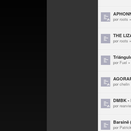
APHONNI
por
roots
»
THE LIZ
por
roots
»
Triángul
por
Fuel
» 
AGORAPH
por
chelin
DMBK - B
por
rearvi
Barsinë
por
Patric