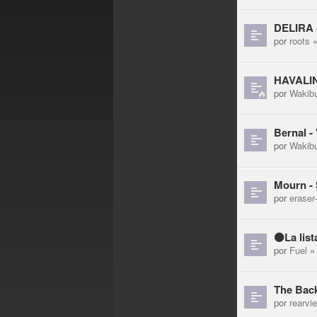
DELIRA -
por
roots
»
HAVALINA
por
Wakib
Bernal -
por
Wakib
Mourn - 
por
eraser
⚫La lis
por
Fuel
» 
The Back
por
rearvi