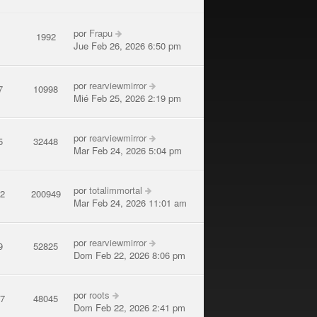
por
Frapu
2
1992
Jue Feb 26, 2026 6:50 pm
por
rearviewmirror
7
10998
Mié Feb 25, 2026 2:19 pm
por
rearviewmirror
5
32448
Mar Feb 24, 2026 5:04 pm
por
totalimmortal
82
200949
Mar Feb 24, 2026 11:01 am
por
rearviewmirror
9
52825
Dom Feb 22, 2026 8:06 pm
por
roots
17
48045
Dom Feb 22, 2026 2:41 pm