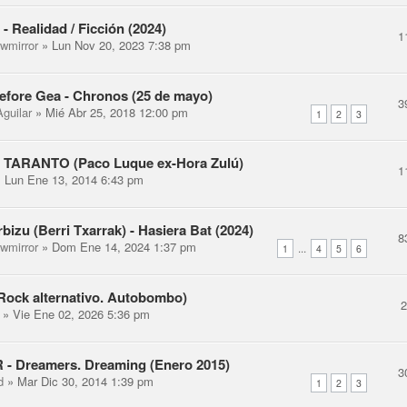
 - Realidad / Ficción (2024)
1
ewmirror
» Lun Nov 20, 2023 7:38 pm
fore Gea - Chronos (25 de mayo)
3
guilar
» Mié Abr 25, 2018 12:00 pm
1
2
3
TARANTO (Paco Luque ex-Hora Zulú)
1
 Lun Ene 13, 2014 6:43 pm
bizu (Berri Txarrak) - Hasiera Bat (2024)
8
ewmirror
» Dom Ene 14, 2024 1:37 pm
...
1
4
5
6
Rock alternativo. Autobombo)
» Vie Ene 02, 2026 5:36 pm
- Dreamers. Dreaming (Enero 2015)
3
d
» Mar Dic 30, 2014 1:39 pm
1
2
3