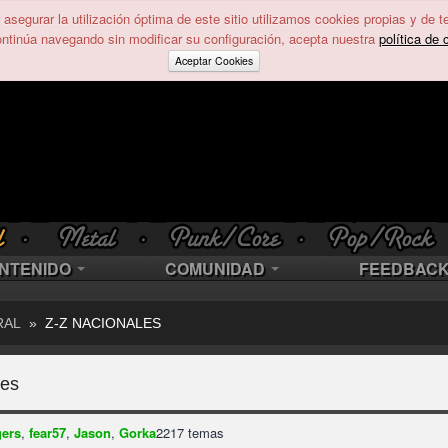
asegurar la utilización óptima de este sitio utilizamos cookies propias y de t
ontinúa navegando sin modificar su configuración, acepta nuestra
política de 
Aceptar Cookies
NTENIDO
COMUNIDAD
FEEDBAC
RAL
»
Z-Z NACIONALES
les
gers
,
fear57
,
Jason
,
Gorka
2217 temas