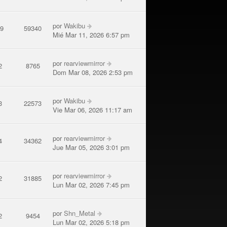
por
Wakibu
39
59340
Mié Mar 11, 2026 6:57 pm
por
rearviewmirror
2
8765
Dom Mar 08, 2026 2:53 pm
por
Wakibu
3
22573
Vie Mar 06, 2026 11:17 am
por
rearviewmirror
4
34362
Jue Mar 05, 2026 3:01 pm
por
rearviewmirror
2
31885
Lun Mar 02, 2026 7:45 pm
por
Shn_Metal
2
9454
Lun Mar 02, 2026 5:18 pm