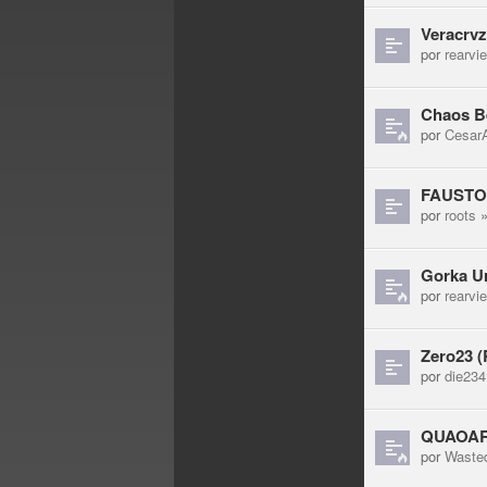
Veracrvz
por
rearvi
Chaos Be
por
CesarA
FAUSTO 
por
roots
»
Gorka Ur
por
rearvi
Zero23 (
por
die234
QUAOAR 
por
Waste