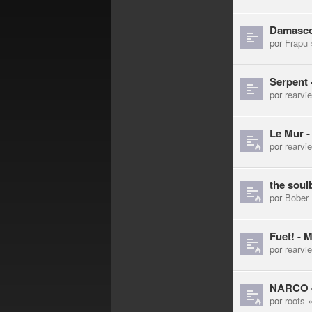
Damasco 
por
Frapu
Serpent 
por
rearvi
Le Mur -
por
rearvi
the sou
por
Bober
Fuet! - 
por
rearvi
NARCO - 
por
roots
»