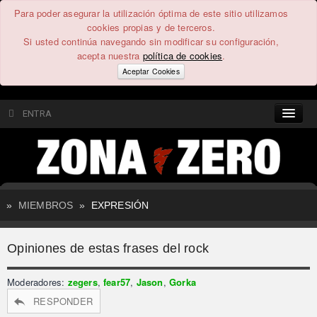
Para poder asegurar la utilización óptima de este sitio utilizamos
cookies propias y de terceros.
Si usted continúa navegando sin modificar su configuración,
acepta nuestra
política de cookies
.
Aceptar Cookies
ENTRA
CONTENIDO
COMUNIDAD
»
MIEMBROS
»
EXPRESIÓN
FEEEDBACK
Opiniones de estas frases del rock
FOROS
Moderadores:
zegers
,
fear57
,
Jason
,
Gorka
RESPONDER