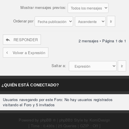
Mostrar mensajes previos:
Ordenar por
RESPONDER
2 mensajes • Página
1
de
1
Volver a Expresión
Saltar a:
¿QUIÉN ESTÁ CONECTADO?
Usuarios navegando por este Foro: No hay usuarios registrados
visitando el Foro y 5 invitados
Powered by
phpBB ®
| phpBB3 Style by
KomiDesign
[ Time : 0.430s | 25 Queries | GZIP : Off ]