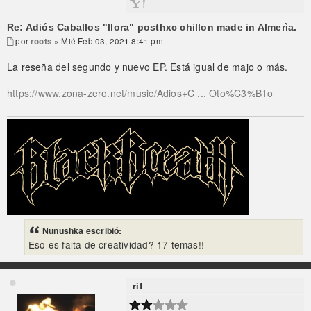
Re: Adiós Caballos "llora" posthxc chillon made in Almerìa.
por
roots
» Mié Feb 03, 2021 8:41 pm
La reseña del segundo y nuevo EP. Está igual de majo o más.
https://www.zona-zero.net/music/Adios+C ... Oto%C3%B1o
Nunushka escribió:
Eso es falta de creatividad? 17 temas!!
rif