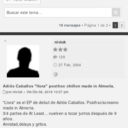
19 mensajes •
Página
1
de
2
•
1
2
niviuk
129
27 Feb, 2004
Adiós Caballos "llora" posthxc chillon made in Almerìa.
por
niviuk
» Vie Dic 06, 2019 10:37 pm
"Llora" es el EP de debut de Adiós Caballos. Posthxc/screamo
made in Almerìa.
3/4 partes de At Least... vuelven a tocar juntos después de 9
años.
Amistad,delays y gritos.