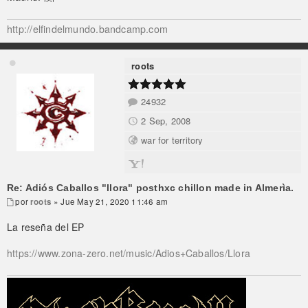
http://elfindelmundo.bandcamp.com
roots
24932
2 Sep, 2008
war for territory
Re: Adiós Caballos "llora" posthxc chillon made in Almerìa.
por
roots
» Jue May 21, 2020 11:46 am
La reseña del EP
https://www.zona-zero.net/music/Adios+Caballos/Llora