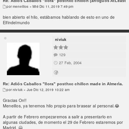
Re: Adiós Caballos "llora" posthxc chillon (antiguos AtLeast
por
meneillos
» Mié Dic 11, 2019 7:49 pm
bien abierto el hilo, estábamos hablando de esto en uno de
Elfindelmundo
niviuk
129
27 Feb, 2004
Re: Adiós Caballos "llora" posthxc chillon made in Almerìa.
por
niviuk
» Jue Dic 12, 2019 10:22 am
Gracias On!!
Meneillos, ya tenemos hilo propio para brasear al personal.😂
A partir de Febrero empezaremos a salir a presentarlo en
algunas ciudades, de momento el 29 de Febrero estaremos por
Madrid. 🤗