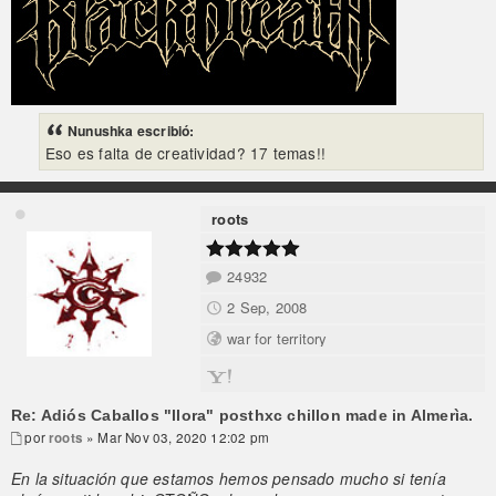
Nunushka escribió:
Eso es falta de creatividad? 17 temas!!
roots
24932
2 Sep, 2008
war for territory
Re: Adiós Caballos "llora" posthxc chillon made in Almerìa.
por
roots
» Mar Nov 03, 2020 12:02 pm
En la situación que estamos hemos pensado mucho si tenía