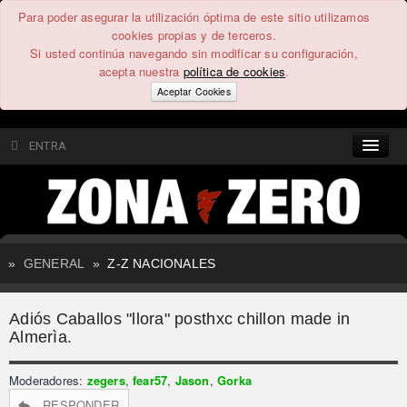
Para poder asegurar la utilización óptima de este sitio utilizamos
cookies propias y de terceros.
Si usted continúa navegando sin modificar su configuración,
acepta nuestra
política de cookies
.
Aceptar Cookies
ENTRA
CONTENIDO
COMUNIDAD
»
GENERAL
»
Z-Z NACIONALES
FEEEDBACK
Adiós Caballos "llora" posthxc chillon made in
FOROS
Almerìa.
Moderadores:
zegers
,
fear57
,
Jason
,
Gorka
RESPONDER