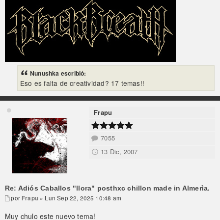
Nunushka escribió:
Eso es falta de creatividad? 17 temas!!
Frapu
7055
13 Dic, 2007
Re: Adiós Caballos "llora" posthxc chillon made in Almerìa.
por
Frapu
» Lun Sep 22, 2025 10:48 am
Muy chulo este nuevo tema!