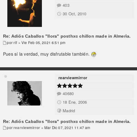
403
30 Oct, 2010
Re: Adiós Caballos "llora" posthxc chillon made in Almerìa.
por
rif
» Vie Feb 05, 2021 6:51 pm
Pues sí la verdad, muy disfrutable también.
rearviewmirror
40680
18 Ene, 2006
Madrid
Re: Adiós Caballos "llora" posthxc chillon made in Almerìa.
por
rearviewmirror
» Mar Dic 07, 2021 11:47 am