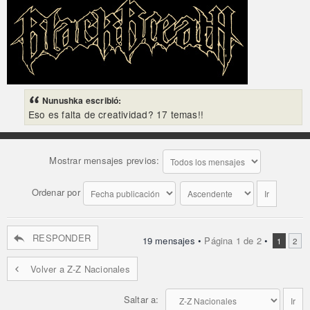
Nunushka escribió:
Eso es falta de creatividad? 17 temas!!
Mostrar mensajes previos:
Ordenar por
RESPONDER
19 mensajes •
Página
1
de
2
•
1
2
Volver a Z-Z Nacionales
Saltar a: