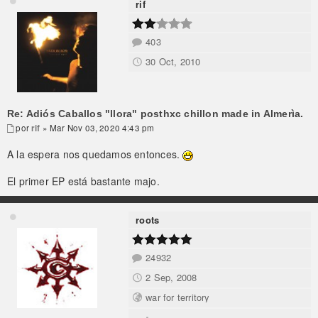
rif
403
30 Oct, 2010
Re: Adiós Caballos "llora" posthxc chillon made in Almerìa.
por
rif
» Mar Nov 03, 2020 4:43 pm
A la espera nos quedamos entonces.
El primer EP está bastante majo.
roots
24932
2 Sep, 2008
war for territory