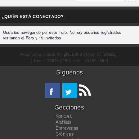
¿QUIÉN ESTÁ CONECTADO?
Usuarios navegando por este Foro: No hay usuarios registrados
visitando el Foro y 15 invitados
Powered by
phpBB ®
| phpBB3 Style by
KomiDesign
[ Time : 0.267s | 25 Queries | GZIP : Off ]
Síguenos
Secciones
Noticias
Análisis
Entrevistas
Crónicas