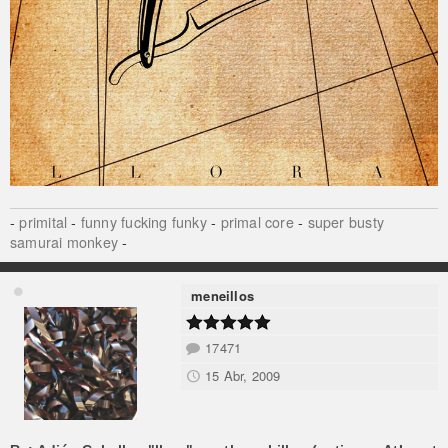
-
primital
-
funny fucking funky
-
primal core
-
super busty
samurai monkey
-
meneillos
17471
15 Abr, 2009