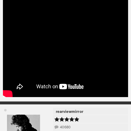
rearviewmirror
40680