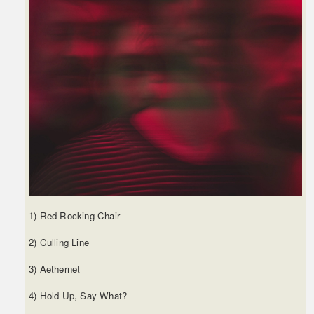
1) Red Rocking Chair
2) Culling Line
3) Aethernet
4) Hold Up, Say What?