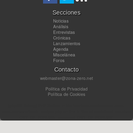
Secciones
Noticias
Análisis
Entrevistas
Crónicas
Lanzamientos
Agenda
Miscelánea
Foros
Contacto
webmaster@zona-zero.net
Política de Privacidad
Política de Cookies
[phpBB Debug] PHP Notice
: in file
/usr/home/webs/www.zona-
zero.net/www/html/_scripts.php
on line
5
:
Use of undefined constant
OUT_OF_FORUMS - assumed 'OUT_OF_FORUMS'