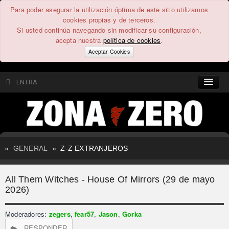
Para poder asegurar la utilización óptima de este sitio utilizamos
cookies propias y de terceros.
Si usted continúa navegando sin modificar su configuración,
acepta nuestra
política de cookies
.
Aceptar Cookies
ENTRA
CONTENIDO
COMUNIDAD
»
GENERAL
»
Z-Z EXTRANJEROS
FEEEDBACK
All Them Witches - House Of Mirrors (29 de mayo
FOROS
2026)
Moderadores:
zegers
,
fear57
,
Jason
,
Gorka
RESPONDER