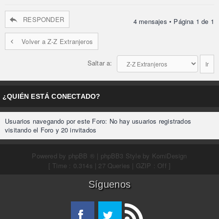
RESPONDER
4 mensajes • Página
1
de
1
Volver a Z-Z Extranjeros
Saltar a:
¿QUIÉN ESTÁ CONECTADO?
Usuarios navegando por este Foro: No hay usuarios registrados
visitando el Foro y 20 invitados
Powered by
phpBB ®
| phpBB3 Style by
KomiDesign
[ Time : 0.314s | 27 Queries | GZIP : Off ]
Síguenos