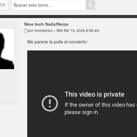
ER
Nine Inch Nails/Noize
por
tontopelao
» Mié Abr 15, 2026 8:08 am
Me parece la polla el concierto: