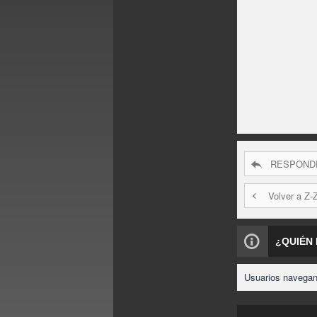
RESPOND
Volver a Z-
¿QUIÉN
Usuarios navegand