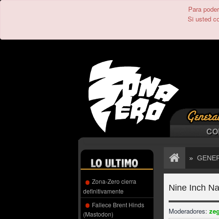
Para poder 
Si usted c
CO
»
GENE
Zona-Zero cierra
Nine Inch Na
definitivamente
Fallece Brent Hinds
Moderadores:
ze
(Mastodon)