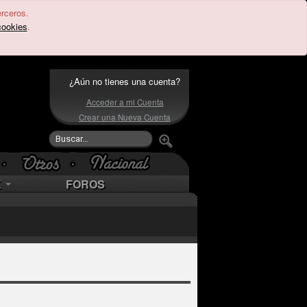
erceros.
cookies
.
¿Aún no tienes una cuenta?
Acceder a mi Cuenta
Crear una Nueva Cuenta
K
FOROS