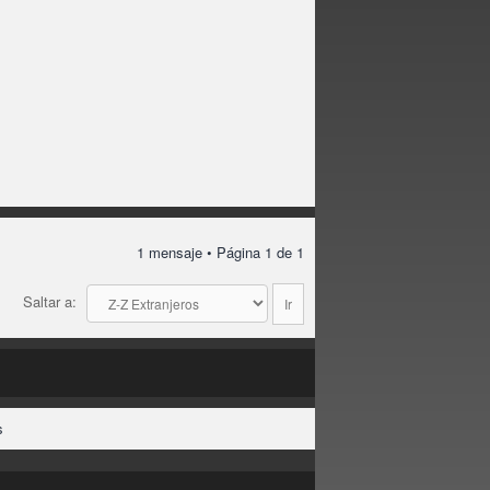
1 mensaje • Página
1
de
1
Saltar a:
s