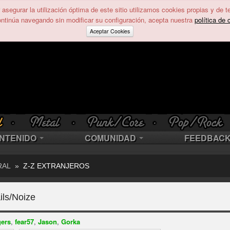
asegurar la utilización óptima de este sitio utilizamos cookies propias y de t
ontinúa navegando sin modificar su configuración, acepta nuestra
política de 
Aceptar Cookies
NTENIDO
COMUNIDAD
FEEDBAC
RAL
»
Z-Z EXTRANJEROS
ils/Noize
gers
,
fear57
,
Jason
,
Gorka