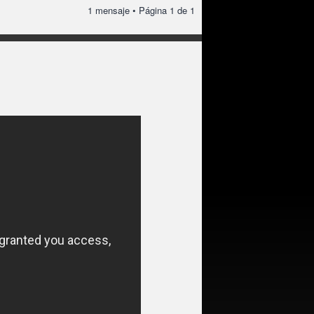
1 mensaje • Página
1
de
1