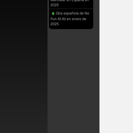
2025
Gira española de No
Fun At All en enero de
2025