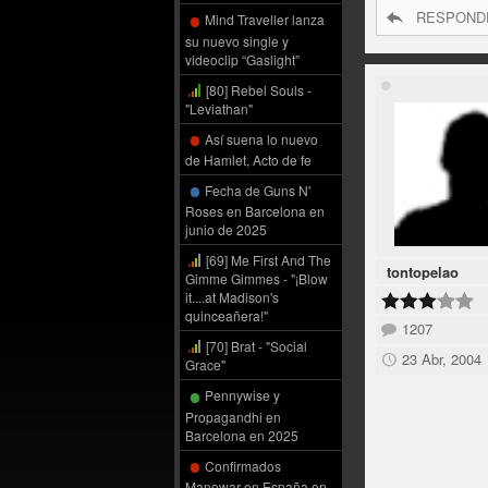
RESPOND
Mind Traveller lanza
su nuevo single y
videoclip “Gaslight”
[80] Rebel Souls -
"Leviathan"
Así suena lo nuevo
de Hamlet, Acto de fe
Fecha de Guns N'
Roses en Barcelona en
junio de 2025
[69] Me First And The
tontopelao
Gimme Gimmes - "¡Blow
it....at Madison's
quinceañera!"
1207
[70] Brat - "Social
23 Abr, 2004
Grace"
Pennywise y
Propagandhi en
Barcelona en 2025
Confirmados
Manowar en España en