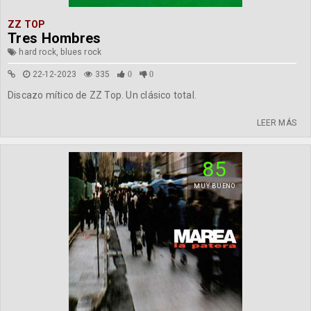
ZZ TOP
Tres Hombres
hard rock, blues rock
22-12-2023
335
0
0
Discazo mítico de ZZ Top. Un clásico total.
LEER MÁS
85
MUY BUENO