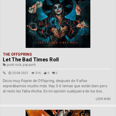
THE OFFSPRING
Let The Bad Times Roll
punk rock, pop punk
23-08-2021
516
0
0
Disco muy flojete de Offspring, después de 9 años
esperábamos mucho más. Hay 5-6 temas que están bien pero
al resto les falta chicha. En mi opinión cualquiera de los dos...
LEER MÁS