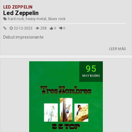
LED ZEPPELIN
Led Zeppelin
hard rock, heavy metal, blues rock
22-12-2023
258
0
0
Debut impresionante
LEER MÁS
95
MUY BUENO