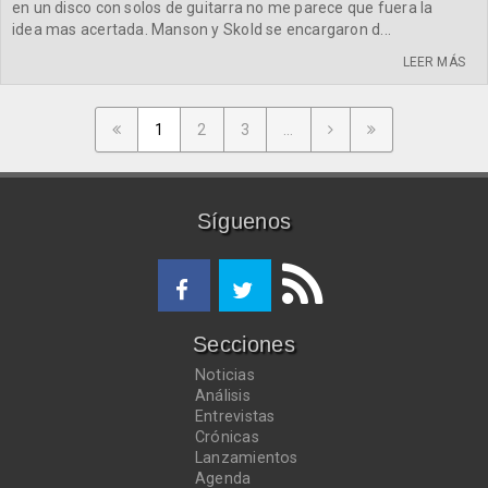
en un disco con solos de guitarra no me parece que fuera la
idea mas acertada. Manson y Skold se encargaron d...
LEER MÁS
1
2
3
...
Síguenos
Secciones
Noticias
Análisis
Entrevistas
Crónicas
Lanzamientos
Agenda