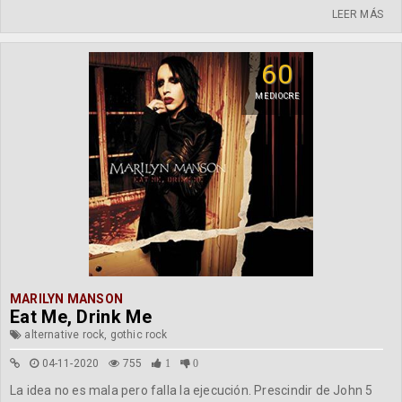
LEER MÁS
60
MEDIOCRE
MARILYN MANSON
Eat Me, Drink Me
alternative rock, gothic rock
04-11-2020
755
1
0
La idea no es mala pero falla la ejecución. Prescindir de John 5