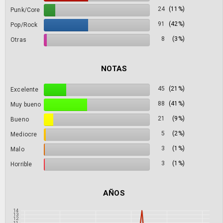
24
(11%)
Punk/Core
91
(42%)
Pop/Rock
8
(3%)
Otras
NOTAS
45
(21%)
Excelente
88
(41%)
Muy bueno
21
(9%)
Bueno
5
(2%)
Mediocre
3
(1%)
Malo
3
(1%)
Horrible
AÑOS
14
13
12
11