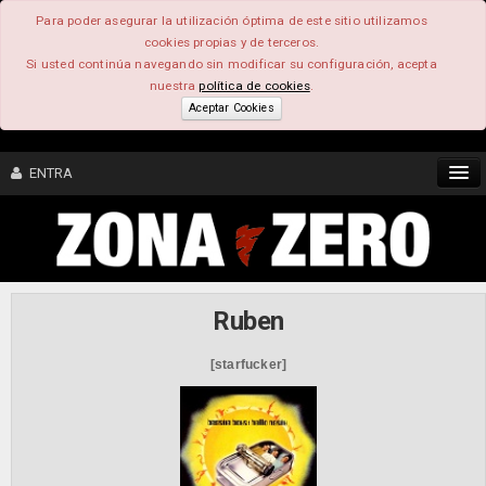
Para poder asegurar la utilización óptima de este sitio utilizamos
cookies propias y de terceros.
Si usted continúa navegando sin modificar su configuración, acepta
nuestra
política de cookies
.
Aceptar Cookies
ENTRA
CONTENIDO
COMUNIDAD
Ruben
FEEEDBACK
[starfucker]
FOROS