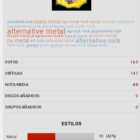
heavy metal
rap metal
funk metal
melodic hardcore
industrial rock
punk rock
experimental rock
progressive rock
alternative metal
rap-rock
rock
psychedelic rock
hard rock
groove metal
thrash metal
progressive metal
alternative rock
nu metal
industrial metal
art rock
funk rock
post-grunge
stoner rock
blues rock
grunge
VOTOS
165
CRÍTICAS
147
NOTA MEDIA
88
DISCOS AÑADIDOS
0
GRUPOS AÑADIDOS
0
ESTILOS
90
(42%)
Metal