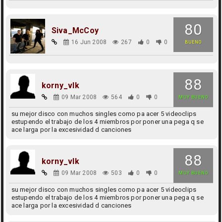
80
Siva_McCoy
16 Jun 2008
267
0
0
BUENO
88
korny_vlk
09 Mar 2008
564
0
0
MUY BUENO
su mejor disco con muchos singles como pa acer 5 videoclips
estupendo el trabajo de los 4 miembros por poner una pega q se
ace larga por la excesividad d canciones
88
korny_vlk
09 Mar 2008
503
0
0
MUY BUENO
su mejor disco con muchos singles como pa acer 5 videoclips
estupendo el trabajo de los 4 miembros por poner una pega q se
ace larga por la excesividad d canciones