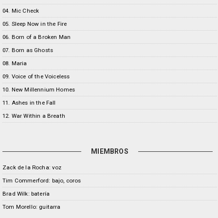
04. Mic Check
05. Sleep Now in the Fire
06. Born of a Broken Man
07. Born as Ghosts
08. Maria
09. Voice of the Voiceless
10. New Millennium Homes
11. Ashes in the Fall
12. War Within a Breath
MIEMBROS
Zack de la Rocha: voz
Tim Commerford: bajo, coros
Brad Wilk: batería
Tom Morello: guitarra