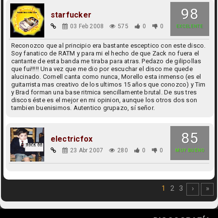
98
starfucker
03 Feb 2008
575
0
0
EXCELENTE
Reconozco que al principio era bastante esceptico con este disco.
Soy fanatico de RATM y para mi el hecho de que Zack no fuera el
cantante de esta banda me tiraba para atras. Pedazo de gilipollas
que fui!!!!! Una vez que me dio por escuchar el disco me quede
alucinado. Cornell canta como nunca, Morello esta inmenso (es el
guitarrista mas creativo de los ultimos 15 años que conozco) y Tim
y Brad forman una base ritmica sencillamente brutal. De sus tres
discos éste es el mejor en mi opinion, aunque los otros dos son
tambien buenisimos. Autentico grupazo, sí señor.
85
electricfox
23 Abr 2007
280
0
0
MUY BUENO
1
2
3
›
»