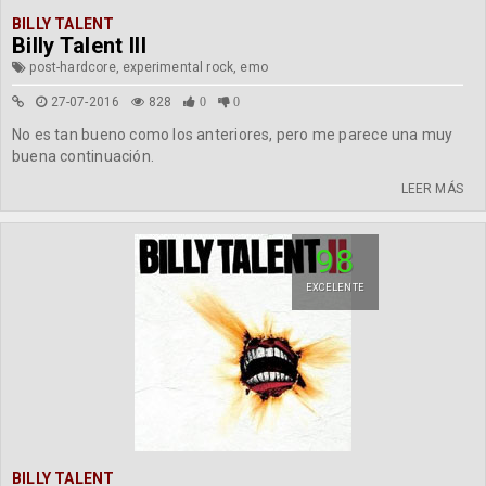
BILLY TALENT
Billy Talent III
post-hardcore, experimental rock, emo
27-07-2016
828
0
0
No es tan bueno como los anteriores, pero me parece una muy
buena continuación.
LEER MÁS
98
EXCELENTE
BILLY TALENT