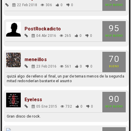
22 Feb 2018
306
0
0
MUY BUENO
95
PostRockadicto
04 Abr 2016
265
0
0
MUY BUENO
70
meneillos
23 Feb 2016
561
0
0
BUENO
quizá algo de relleno al final, un par de temas menos de la segunda
mitad redonderían bastante el asunto
90
Eyeless
05 Ene 2015
732
0
0
MUY BUENO
Gran disco de rock.