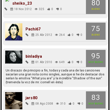
80
sheiko_23
18 Nov 2012
325
0
0
BUENO
75
Pachi67
25 Abr 2012
264
0
0
BUENO
95
binladiya
01 Abr 2010
649
0
0
MUY BUENO
Un discazo de principio a fin, todas y cada una de las canciones
sacarían una gran nota como singles, aunque si he de destacar dos
serían la emotiva "What you are" y la increíble "Shadow of the sun"
(tremenda la voz de mr. cornell en ésta)
83
jars80
08 Ago 2008
310
0
0
MUY BUENO