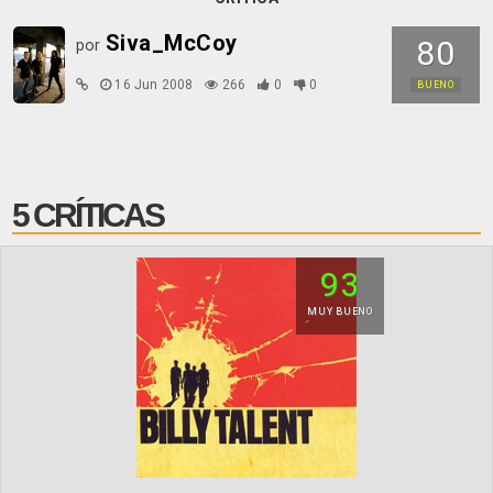
Siva_McCoy
80
por
16 Jun 2008
266
0
0
BUENO
5 CRÍTICAS
93
MUY BUENO