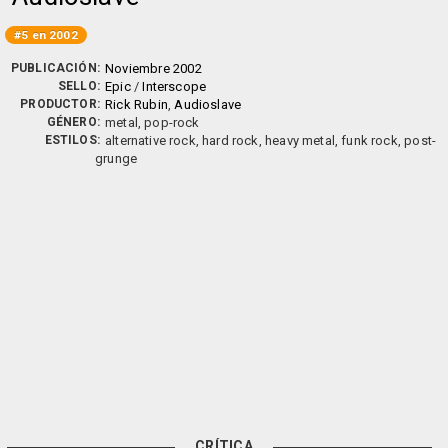
#5 en 2002
PUBLICACIÓN:
Noviembre 2002
SELLO:
Epic
/
Interscope
PRODUCTOR:
Rick Rubin
,
Audioslave
GÉNERO:
metal, pop-rock
ESTILOS:
alternative rock, hard rock, heavy metal, funk rock, post-
grunge
CRÍTICA