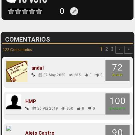
COMENTARIOS
1
2
3
›
»
122 Comentarios
72
andal
07 May 2020
285
0
0
BUENO
100
HMP
26 Abr 2019
350
0
0
EXCELENTE
90
Alejo Castro