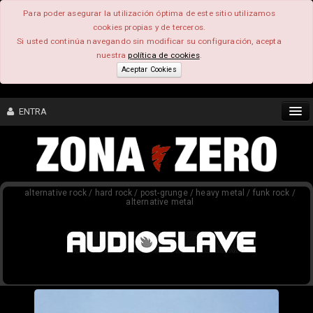
Para poder asegurar la utilización óptima de este sitio utilizamos
cookies propias y de terceros.
Si usted continúa navegando sin modificar su configuración, acepta
nuestra
política de cookies
.
Aceptar Cookies
ENTRA
CONTENIDO
alternative rock / hard rock / post-grunge / heavy metal / funk rock /
COMUNIDAD
alternative metal
FEEEDBACK
FOROS