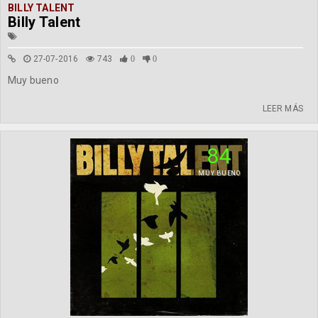
BILLY TALENT
Billy Talent
27-07-2016
743
0
0
Muy bueno
LEER MÁS
84
MUY BUENO