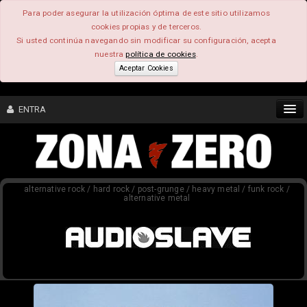
Para poder asegurar la utilización óptima de este sitio utilizamos
cookies propias y de terceros.
Si usted continúa navegando sin modificar su configuración, acepta
nuestra
política de cookies
.
Aceptar Cookies
ENTRA
CONTENIDO
alternative rock / hard rock / post-grunge / heavy metal / funk rock /
COMUNIDAD
alternative metal
FEEEDBACK
FOROS