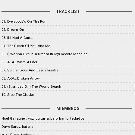
TRACKLIST
01. Everybody's On The Run
02. Dream On
03. If I Had A Gun...
04. The Death Of You And Me
05. (I Wanna Live In A Dream In My) Record Machine
06. AKA...What A Life!
07. Soldier Boys And Jesus Freaks
08. AKA...Broken Arrow
09. (Stranded On) The Wrong Beach
10. Stop The Clocks
MIEMBROS
Noel Gallagher: voz, guitarra, bajo, banjo, teclados
Dave Sardy: batería
Mike Rowe: teclados