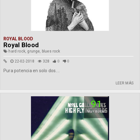
ROYAL BLOOD
Royal Blood
hard rock, grunge, blues rock
22-02-2018
328
0
0
Pura potencia en solo dos....
LEER MÁS
91
MUY BUENO