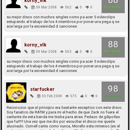
korny_vlk
09 Mar 2008
562
0
0
MUY BUENO
su mejor disco con muchos singles como pa acer 5 videoclips
estupendo el trabajo de los 4 miembros por poner una pega q se
ace larga por la excesividad d canciones
88
korny_vlk
09 Mar 2008
503
0
0
MUY BUENO
su mejor disco con muchos singles como pa acer 5 videoclips
estupendo el trabajo de los 4 miembros por poner una pega q se
ace larga por la excesividad d canciones
98
starfucker
03 Feb 2008
575
0
0
EXCELENTE
Reconozco que al principio era bastante esceptico con este disco.
Soy fanatico de RATM y para mi el hecho de que Zack no fuera el
cantante de esta banda me tiraba para atras. Pedazo de gilipollas
que fui!!!!! Una vez que me dio por escuchar el disco me quede
alucinado. Cornell canta como nunca, Morello esta inmenso (es el