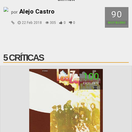
Alejo Castro
90
por
22 Feb 2018
305
0
0
MUY BUENO
5 CRÍTICAS
100
EXCELENTE