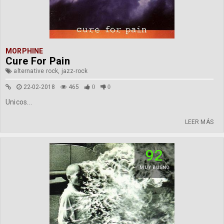
MORPHINE
Cure For Pain
alternative rock, jazz-rock
22-02-2018
465
0
0
Unicos...
LEER MÁS
92
MUY BUENO