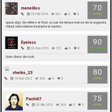
70
meneillos
23 Feb 2016
561
0
0
BUENO
quizá algo de relleno al final, un par de temas menos de la segunda
mitad redonderían bastante el asunto
90
Eyeless
05 Ene 2015
731
0
0
MUY BUENO
Gran disco de rock.
80
sheiko_23
18 Nov 2012
325
0
0
BUENO
75
Pachi67
25 Abr 2012
264
0
0
BUENO