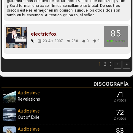
guitarrista mas creativo de los ultimos 15 años que conozco) y Tim
y Brad forman una base ritmica sencillamente brutal. De sus tres
discos éste es el mejor en mi opinion, aunque los otros dos son
tambien buenisimos. Autentico grupazo, sí señor.
85
electricfox
23 Abr 2007
280
0
0
MUY BUENO
1
2
3
›
»
DISCOGRAFÍA
Audioslave
71
Revelations
2 votos
Audioslave
72
Out of Exile
2 votos
Audioslave
83