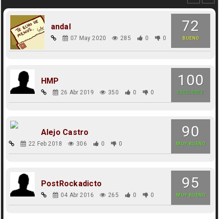
72
andal
07 May 2020
285
0
0
BUENO
100
HMP
26 Abr 2019
350
0
0
EXCELENTE
90
Alejo Castro
22 Feb 2018
306
0
0
MUY BUENO
95
PostRockadicto
04 Abr 2016
265
0
0
MUY BUENO