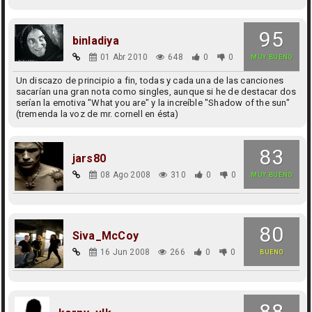
95
binladiya
01 Abr 2010
648
0
0
MUY BUENO
Un discazo de principio a fin, todas y cada una de las canciones
sacarían una gran nota como singles, aunque si he de destacar dos
serían la emotiva "What you are" y la increíble "Shadow of the sun"
(tremenda la voz de mr. cornell en ésta)
83
jars80
08 Ago 2008
310
0
0
MUY BUENO
80
Siva_McCoy
16 Jun 2008
266
0
0
BUENO
88