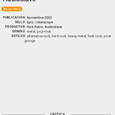
#5 en 2002
PUBLICACIÓN:
Noviembre 2002
SELLO:
Epic
/
Interscope
PRODUCTOR:
Rick Rubin
,
Audioslave
GÉNERO:
metal, pop-rock
ESTILOS:
alternative rock, hard rock, heavy metal, funk rock, post-
grunge
CRÍTICA