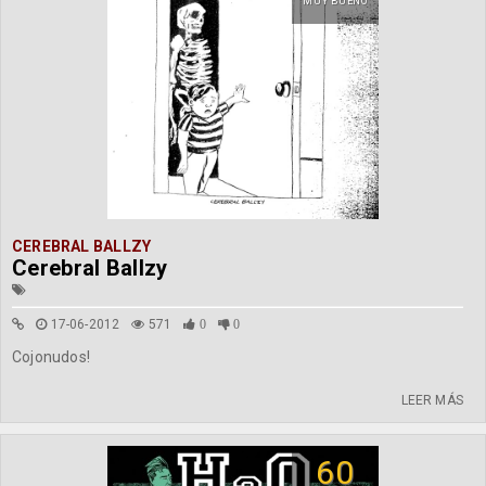
MUY BUENO
CEREBRAL BALLZY
Cerebral Ballzy
17-06-2012
571
0
0
Cojonudos!
LEER MÁS
60