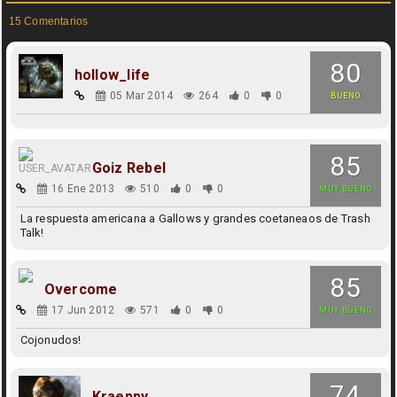
15 Comentarios
80
hollow_life
05 Mar 2014
264
0
0
BUENO
85
Goiz Rebel
16 Ene 2013
510
0
0
MUY BUENO
La respuesta americana a Gallows y grandes coetaneaos de Trash
Talk!
85
Overcome
17 Jun 2012
571
0
0
MUY BUENO
Cojonudos!
74
Kraeppy