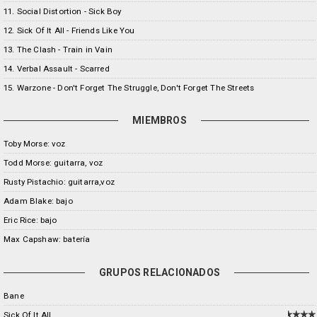
11. Social Distortion - Sick Boy
12. Sick Of It All - Friends Like You
13. The Clash - Train in Vain
14. Verbal Assault - Scarred
15. Warzone - Don't Forget The Struggle, Don't Forget The Streets
MIEMBROS
Toby Morse: voz
Todd Morse: guitarra, voz
Rusty Pistachio: guitarra,voz
Adam Blake: bajo
Eric Rice: bajo
Max Capshaw: batería
GRUPOS RELACIONADOS
Bane
Sick Of It All