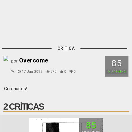
CRÍTICA
Overcome
85
por
17 Jun 2012
570
0
0
MUY BUENO
Cojonudos!
2 CRÍTICAS
85