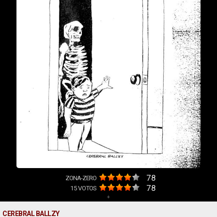
78
ZONA-ZERO
78
15
VOTOS
+
CEREBRAL BALLZY