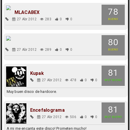
78
MLACABEX
27 Abr 2012
283
0
0
BUENO
80
27 Abr 2012
289
0
0
BUENO
81
Kupak
27 Abr 2012
478
0
0
MUY BUENO
Muy buen disco de hardcore.
81
Encefalograma
27 Abr 2012
506
0
0
MUY BUENO
A mi me encanta este disco! Prometen mucho!