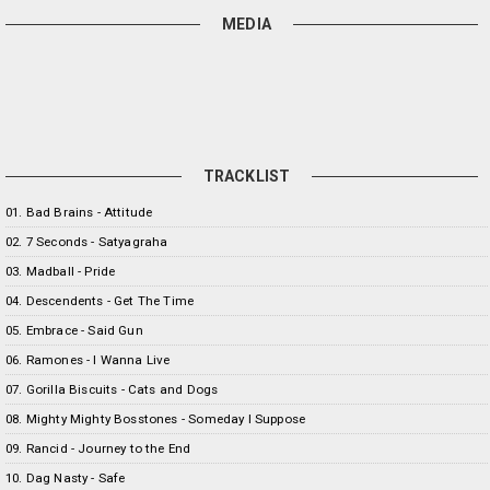
MEDIA
TRACKLIST
01. Bad Brains - Attitude
02. 7 Seconds - Satyagraha
03. Madball - Pride
04. Descendents - Get The Time
05. Embrace - Said Gun
06. Ramones - I Wanna Live
07. Gorilla Biscuits - Cats and Dogs
08. Mighty Mighty Bosstones - Someday I Suppose
09. Rancid - Journey to the End
10. Dag Nasty - Safe