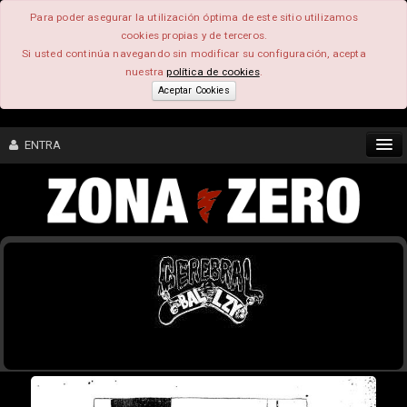
Para poder asegurar la utilización óptima de este sitio utilizamos
cookies propias y de terceros.
Si usted continúa navegando sin modificar su configuración, acepta
nuestra
política de cookies
.
Aceptar Cookies
ENTRA
CONTENIDO
COMUNIDAD
FEEEDBACK
FOROS