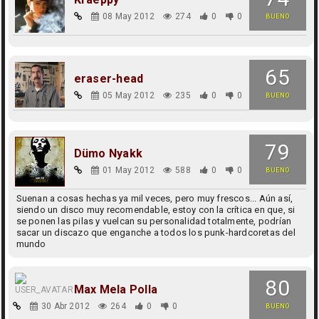
08 May 2012
274
0
0
BUENO
65
eraser-head
05 May 2012
235
0
0
BUENO
79
Dümo Nyakk
01 May 2012
588
0
0
BUENO
Suenan a cosas hechas ya mil veces, pero muy frescos... Aún así,
siendo un disco muy recomendable, estoy con la crítica en que, si
se ponen las pilas y vuelcan su personalidad totalmente, podrían
sacar un discazo que enganche a todos los punk-hardcoretas del
mundo
80
Max Mela Polla
30 Abr 2012
264
0
0
BUENO