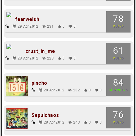
78
fearwelsh
29 Abr 2012
231
0
0
BUENO
61
crust_in_me
28 Abr 2012
228
0
0
BUENO
84
pincho
28 Abr 2012
232
0
0
MUY BUENO
76
Sepulchaos
28 Abr 2012
243
0
0
BUENO