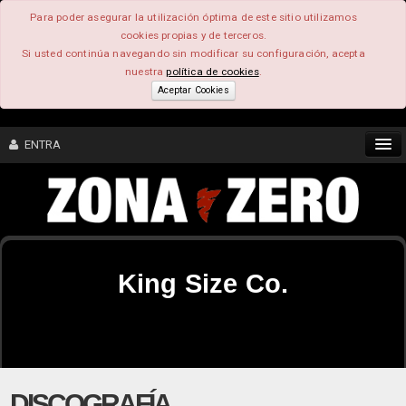
Para poder asegurar la utilización óptima de este sitio utilizamos
cookies propias y de terceros.
Si usted continúa navegando sin modificar su configuración, acepta
nuestra
política de cookies
.
Aceptar Cookies
ENTRA
CONTENIDO
COMUNIDAD
King Size Co.
FEEEDBACK
FOROS
DISCOGRAFÍA