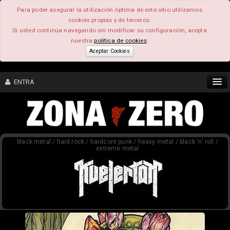
Para poder asegurar la utilización óptima de este sitio utilizamos
cookies propias y de terceros.
Si usted continúa navegando sin modificar su configuración, acepta
nuestra
política de cookies
.
Aceptar Cookies
ENTRA
CONTENIDO
black metal / hard rock / hardcore punk / heavy metal / black 'n' roll /
COMUNIDAD
extreme metal
FEEEDBACK
FOROS