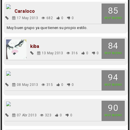
85
Caraloco
17 May 2013
682
0
0
MUY BUENO
Muy buen grupo ya que tienen su propio estilo.
84
kiba
13 May 2013
316
0
0
MUY BUENO
94
08 May 2013
315
0
0
MUY BUENO
90
07 Abr 2013
323
0
0
MUY BUENO