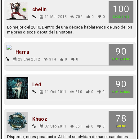
100
chelin
11 Mar 2013
702
0
0
EXCELENTE
Lo mejor del 2010. Dentro de una década hablaremos de uno de los
mejores discos debut de la historia.
90
Harra
23 Ene 2012
314
0
0
MUY BUENO
90
Led
11 Oct 2011
310
0
0
MUY BUENO
78
Khaoz
07 Sep 2011
561
0
0
BUENO
Disperso, no es para tanto. Al final se olvidan de hacer canciones