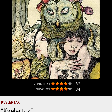
82
ZONA-ZERO
84
38
VOTOS
+
KVELERTAK
Kvelertak