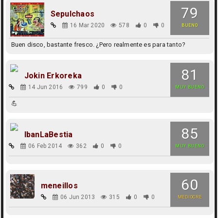
79
Sepulchaos
16 Mar 2020
578
0
0
BUENO
Buen disco, bastante fresco. ¿Pero realmente es para tanto?
81
Jokin Erkoreka
14 Jun 2016
799
0
0
MUY BUENO
💪
85
IbanLaBestia
06 Feb 2014
362
0
0
MUY BUENO
60
meneillos
06 Jun 2013
315
0
0
MEDIOCRE