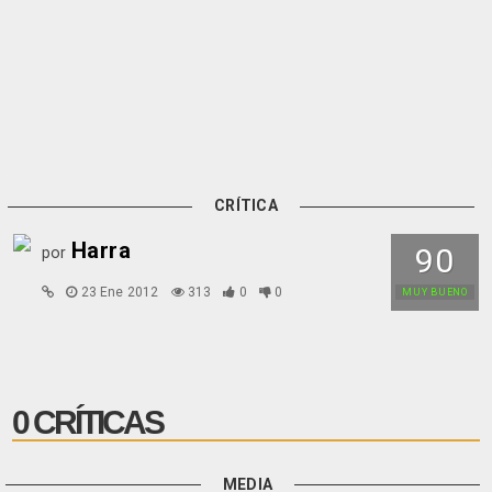
CRÍTICA
Harra
90
por
23 Ene 2012
313
0
0
MUY BUENO
0 CRÍTICAS
MEDIA