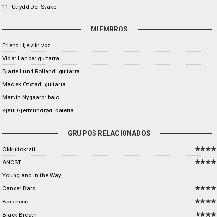
11. Utrydd Dei Svake
MIEMBROS
Erlend Hjelvik: voz
Vidar Landa: guitarra
Bjarte Lund Rolland: guitarra
Maciek Ofstad: guitarra
Marvin Nygaard: bajo
Kjetil Gjermundrød: batería
GRUPOS RELACIONADOS
Okkultokrati
ANCST
Young and in the Way
Cancer Bats
Baroness
Black Breath