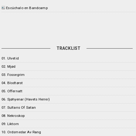
Escúchalo en Bandcamp
TRACKLIST
01. Ulvetid
02. Mjød
03. Fossegrim
04. Blodtørst
05. Offernatt
06. Sjøhyenar (Havets Herrer)
07. Sultans Of Satan
08. Nekroskop
09. Liktorn
10. Ordsmedar Av Rang