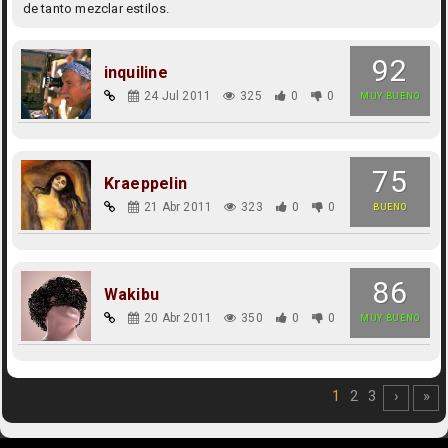
de tanto mezclar estilos.
92
inquiline
24 Jul 2011
325
0
0
MUY BUENO
75
Kraeppelin
21 Abr 2011
323
0
0
BUENO
86
Wakibu
20 Abr 2011
350
0
0
MUY BUENO
1
2
3
›
»