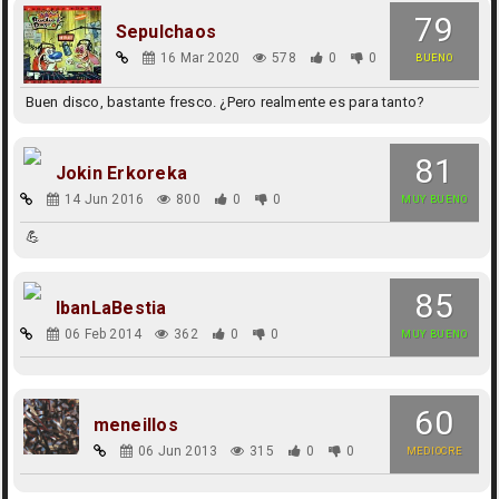
79
Sepulchaos
16 Mar 2020
578
0
0
BUENO
Buen disco, bastante fresco. ¿Pero realmente es para tanto?
81
Jokin Erkoreka
14 Jun 2016
800
0
0
MUY BUENO
💪
85
IbanLaBestia
06 Feb 2014
362
0
0
MUY BUENO
60
meneillos
06 Jun 2013
315
0
0
MEDIOCRE