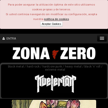
Para poder asegurar la utilización óptima de este sitio utilizamos
cookies propias y de terceros.
Si usted continúa navegando sin modificar su configuración, acepta
nuestra
política de cookies
.
Aceptar Cookies
ENTRA
CONTENIDO
black metal / hard rock / hardcore punk / heavy metal / black 'n' roll /
COMUNIDAD
extreme metal
FEEEDBACK
FOROS