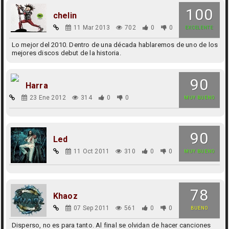
100
chelin
11 Mar 2013
702
0
0
EXCELENTE
Lo mejor del 2010. Dentro de una década hablaremos de uno de los
mejores discos debut de la historia.
90
Harra
23 Ene 2012
314
0
0
MUY BUENO
90
Led
11 Oct 2011
310
0
0
MUY BUENO
78
Khaoz
07 Sep 2011
561
0
0
BUENO
Disperso, no es para tanto. Al final se olvidan de hacer canciones