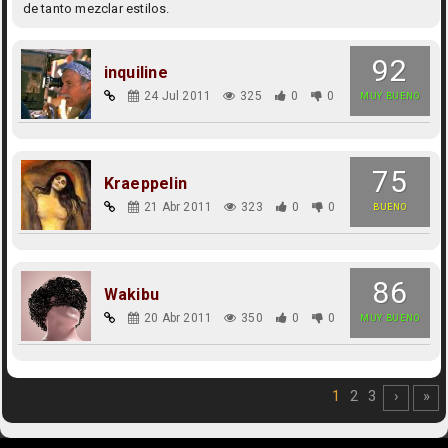
de tanto mezclar estilos.
92
inquiline
24 Jul 2011
325
0
0
MUY BUENO
75
Kraeppelin
21 Abr 2011
323
0
0
BUENO
86
Wakibu
20 Abr 2011
350
0
0
MUY BUENO
1
2
3
›
»