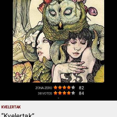
82
ZONA-ZERO
84
38
VOTOS
+
KVELERTAK
Kvelertak