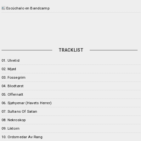
Escúchalo en Bandcamp
TRACKLIST
01. Ulvetid
02. Mjød
03. Fossegrim
04. Blodtørst
05. Offernatt
06. Sjøhyenar (Havets Herrer)
07. Sultans Of Satan
08. Nekroskop
09. Liktorn
10. Ordsmedar Av Rang