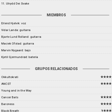
11. Utrydd Dei Svake
MIEMBROS
Erlend Hjelvik: voz
Vidar Landa: guitarra
Bjarte Lund Rolland: guitarra
Maciek Ofstad: guitarra
Marvin Nygaard: bajo
Kjetil Gjermundrød: batería
GRUPOS RELACIONADOS
Okkultokrati
ANCST
Young and in the Way
Cancer Bats
Baroness
Black Breath