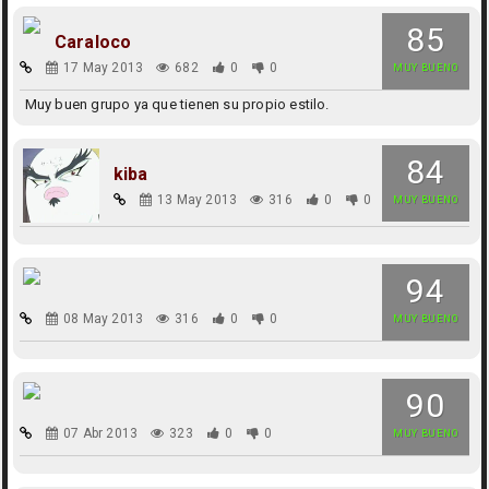
85
Caraloco
17 May 2013
682
0
0
MUY BUENO
Muy buen grupo ya que tienen su propio estilo.
84
kiba
13 May 2013
316
0
0
MUY BUENO
94
08 May 2013
316
0
0
MUY BUENO
90
07 Abr 2013
323
0
0
MUY BUENO