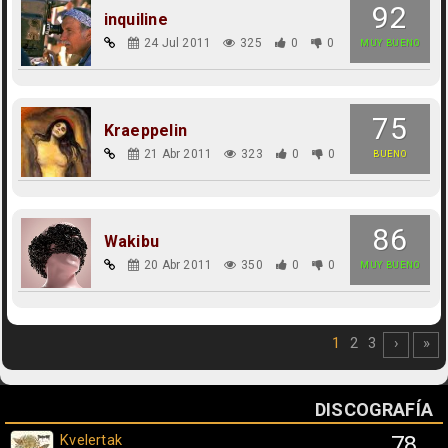
92
inquiline
24 Jul 2011
325
0
0
MUY BUENO
75
Kraeppelin
21 Abr 2011
323
0
0
BUENO
86
Wakibu
20 Abr 2011
350
0
0
MUY BUENO
1
2
3
›
»
DISCOGRAFÍA
Kvelertak
78