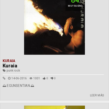
MUY BUENO
KURAIA
Kuraia
punk rock
14-06-2016
1001
0
0
🌅 EGUNSENTIAN 🌅
LEER MÁS