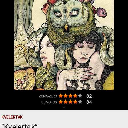
82
ZONA-ZERO
84
38
VOTOS
+
KVELERTAK
Kvelertak