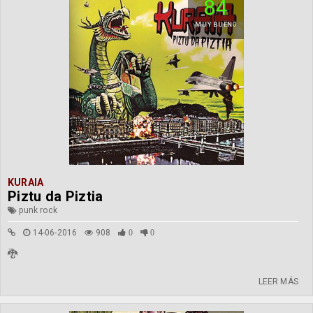
84
MUY BUENO
KURAIA
Piztu da Piztia
punk rock
14-06-2016
908
0
0
🐉
LEER MÁS