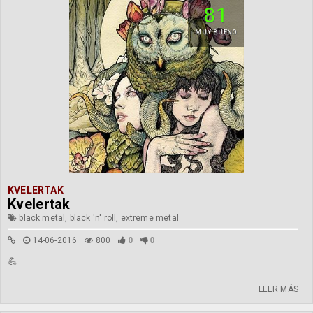
81
MUY BUENO
KVELERTAK
Kvelertak
black metal, black 'n' roll, extreme metal
14-06-2016
800
0
0
💪
LEER MÁS