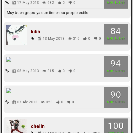
17 May 2013
682
0
0
MUY BUENO
Muy buen grupo ya que tienen su propio estilo.
84
kiba
13 May 2013
316
0
0
MUY BUENO
94
08 May 2013
315
0
0
MUY BUENO
90
07 Abr 2013
323
0
0
MUY BUENO
100
chelin