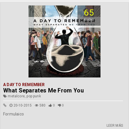
65
BUENO
A DAY TO REMEMBER
What Separates Me From You
metalcore, pop punk
20-10-2015
580
0
0
Formulaico
LEER MÁS