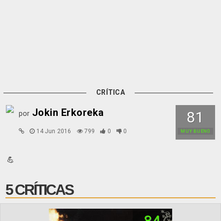
CRÍTICA
Jokin Erkoreka
81
por
14 Jun 2016
799
0
0
MUY BUENO
💪
5 CRÍTICAS
84