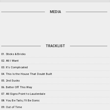
MEDIA
TRACKLIST
01. Sticks & Bricks
02. All I Want
03. It's Complicated
04. This Is the House That Doubt Built
05. 2nd Sucks
06. Better Off This Way
07. All Signs Point to Lauderdale
08. You Be Tails, I'll Be Sonic
09. Out of Time