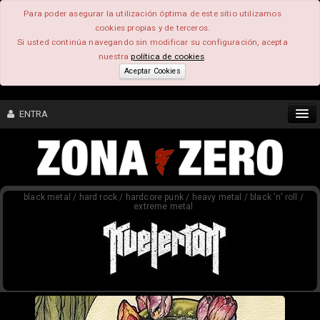
Para poder asegurar la utilización óptima de este sitio utilizamos
cookies propias y de terceros.
Si usted continúa navegando sin modificar su configuración, acepta
nuestra
política de cookies
.
Aceptar Cookies
ENTRA
CONTENIDO
black metal / hard rock / hardcore punk / heavy metal / black 'n' roll /
COMUNIDAD
extreme metal
FEEEDBACK
FOROS