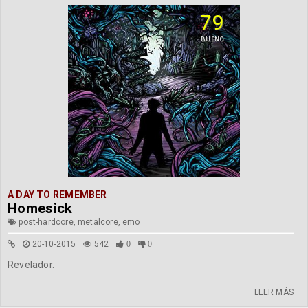
79
BUENO
A DAY TO REMEMBER
Homesick
post-hardcore, metalcore, emo
20-10-2015
542
0
0
Revelador.
LEER MÁS