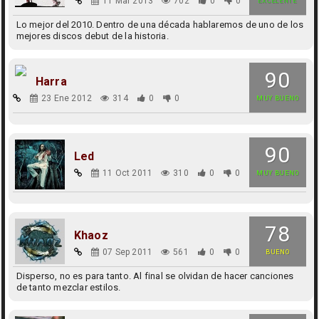
11 Mar 2013
702
0
0
EXCELENTE
Lo mejor del 2010. Dentro de una década hablaremos de uno de los
mejores discos debut de la historia.
90
Harra
23 Ene 2012
314
0
0
MUY BUENO
90
Led
11 Oct 2011
310
0
0
MUY BUENO
78
Khaoz
07 Sep 2011
561
0
0
BUENO
Disperso, no es para tanto. Al final se olvidan de hacer canciones
de tanto mezclar estilos.