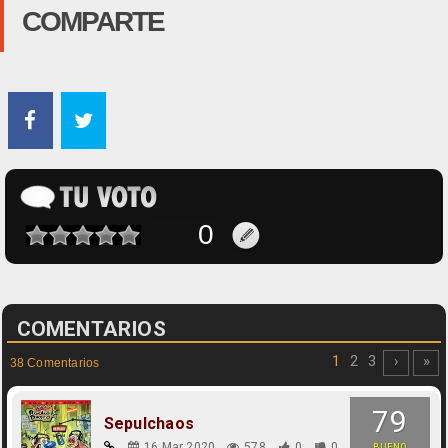
COMPARTE
COMENTARIOS
1
2
3
›
»
38 Comentarios
79
Sepulchaos
16 Mar 2020
578
0
0
BUENO