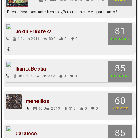
Buen disco, bastante fresco. ¿Pero realmente es para tanto?
81
Jokin Erkoreka
14 Jun 2016
800
0
0
MUY BUENO
💪
85
IbanLaBestia
06 Feb 2014
362
0
0
MUY BUENO
60
meneillos
06 Jun 2013
315
0
0
MEDIOCRE
85
Caraloco