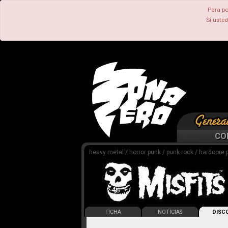
Para po
Si uste
CO
heavy metal / horror punk / punk rock / hardcore 
FICHA
NOTICIAS
DISCO