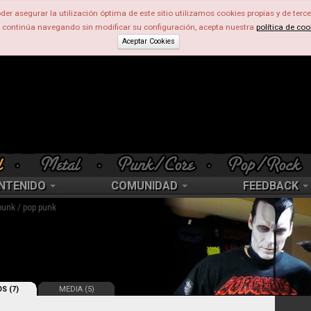
der asegurar la utilización óptima de este sitio utilizamos cookies propias y de terce
d continúa navegando sin modificar su configuración, acepta nuestra
política de coo
Aceptar Cookies
NTENIDO
COMUNIDAD
FEEDBACK
punk / pop punk
S (7)
MEDIA (5)