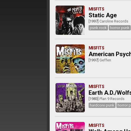
MISFITS
Static Age
[1997]
Caroline Records
punk rock
horror punk
MISFITS
American Psyc
[1997]
Geffen
MISFITS
Earth A.D./Wolf
[1983]
Plan 9 Records
hardcore punk
horror 
MISFITS