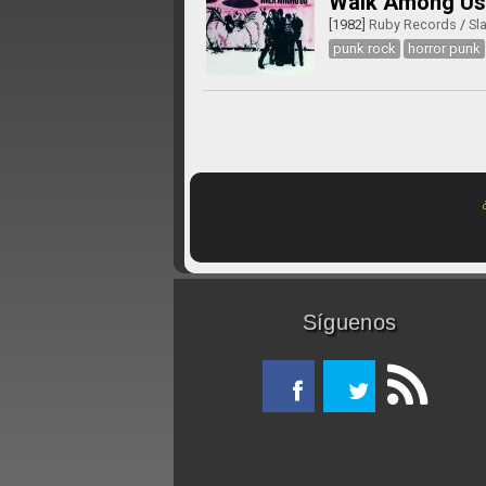
Walk Among Us
[1982]
Ruby Records
/
Sl
punk rock
horror punk
Síguenos