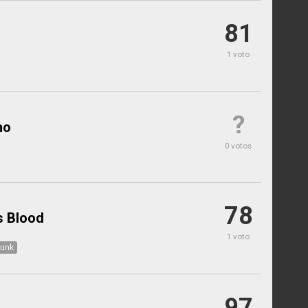
81
1 voto
?
ho
0 votos
78
s Blood
1 voto
punk
97