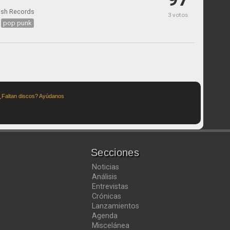
ash Records
3 votos
pop punk
¿Faltan discos? Ayúdanos
Secciones
Noticias
Análisis
Entrevistas
Crónicas
Lanzamientos
Agenda
Miscelánea