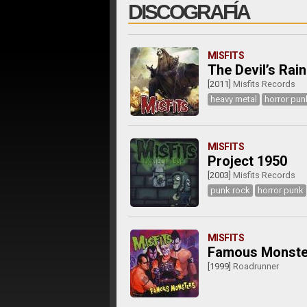
DISCOGRAFÍA
MISFITS
The Devil’s Rain
[2011]
Misfits Records
heavy metal
horror pun
MISFITS
Project 1950
[2003]
Misfits Records
punk rock
horror punk
MISFITS
Famous Monste
[1999]
Roadrunner