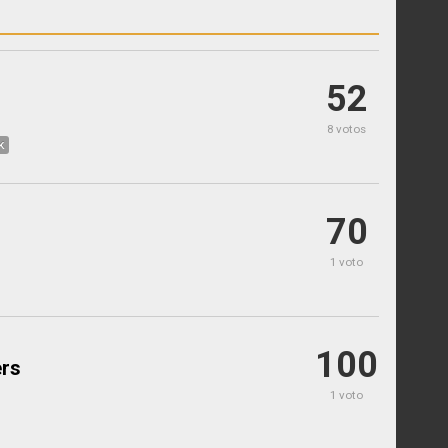
52
8 votos
k
70
1 voto
100
rs
1 voto